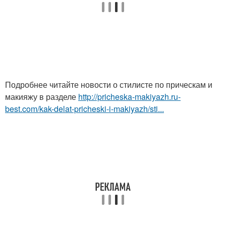
Подробнее читайте новости о стилисте по прическам и
макияжу в разделе
http://pricheska-makiyazh.ru-
best.com/kak-delat-pricheski-i-makiyazh/sti...