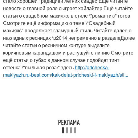
стало хорошей традицией летних свадеб Ещё читайте
новости о главной роле сыграет хайлайтер Ещё читайте
статьи о свадебном макияже в стиле \"романтик\" готов
Смотрите ещё информацию о теме \"Свадебный
макияж\" продолжает гламурный стиль Читайте далее о
накладных ресницах \u2014 непременно в разделеДалее
читайте статьи о ресничном контуре выделите
коричневым карандашом и растушуйте линию Смотрите
ещё статьи о губах в данном случае подойдет тинт
оттенка \"пыльная роза\" здесь
http://pricheska-
makiyazh.ru-best.com/kak-delat-pricheski-i-makiyazh/sti...