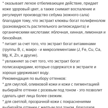
* оказывает легкое отбеливающее действие, придает
коже здоровый цвет, а также снимает воспаление и
регулирует производство себума (кожного сала)
благодаря тому, что экстракт клюквы богат полифенолом
(разновидность растительного антиоксиданта) и
органическими кислотами: яблочная, хинная, лимонная и
бензойная.
* питает за счет того, что экстракт богат витаминами
(группы B, с, макро - и микроэлементами (J, Fe, Cu, Ca,
Mg, K, Zn, и другие).
* увлажняет за счет того, что экстракт богат
полисахаридами, которые содержатся в экстракте и
хорошо удерживают воду.
Рекомендация по выбору оттенков:
* для смуглой, оливковой кожи и кожи с пигментацией
выбирайте оттенки с розовым под тоном - это позволит
сделать цвет лица более свежим.
* для светлой, прозрачной кожи с покраснениями
выбирайте оттенки с желтым под тоном, благодаря