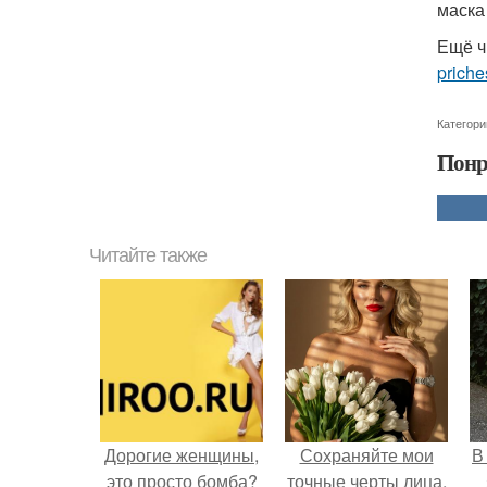
маска
Ещё ч
priche
Категори
Понр
Читайте также
Дорогие женщины,
Сохраняйте мои
В
это просто бомба?
точные черты лица,