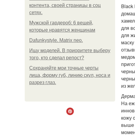
контента, своей страницы в соц
Black
сетях.
домаш
хамел
Мужской гардероб: 6 вещей,
для в
которые нравятся женщинам
для ж
Dafunkystyle. Matrix neo.
маску
отзыв
Ищу моделей. В приоритете выберу
медом
того, кто сделал репост?
приго
Сохраняйте мои точные черты
черны
лица, форму губ, линию скул, носа и
черны
разрез глаз.
из же
Дерма
На еж
иннов
кожу 
выше 
момен