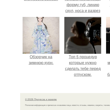
форму губ, линию
скул, носа и разрез
глаз.
Обзорчик на
Топ 5 процедур
зимнюю курн.
которые нужно
м
сделать тебе перед
отпуском.
б
и
с
© 2026 Прическа и макияж
Полезная информация о прическах и макияже лица, новости, отзывы, новинки, секреты, техник