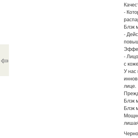
Качес
- Кот
распа
Блэк 
- Дей
повыш
Эффек
- Лиц
⇦
с кож
У нас
иннов
лице.
Прежд
Блэк 
Блэк 
Мощно
лишая
Черно