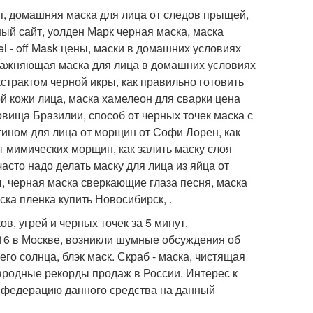
оп, домашняя маска для лица от следов прыщей,
ый сайт, уолден Марк черная маска, маска
el - off Mask цены, маски в домашних условиях
лажняющая маска для лица в домашних условиях
страктом черной икры, как правильно готовить
ой кожи лица, маска хамелеон для сварки цена
овища Бразилии, способ от черных точек маска с
атином для лица от морщин от Софи Лорен, как
т мимических морщин, как залить маску слоя
часто надо делать маску для лица из яйца от
, черная маска сверкающие глаза песня, маска
ска пленка купить Новосибирск, .
, угрей и черных точек за 5 минут.
16 в Москве, возникли шумные обсуждения об
о солнца, блэк маск. Скраб - маска, чистящая
ародные рекорды продаж в России. Интерес к
ю федерацию данного средства на данный