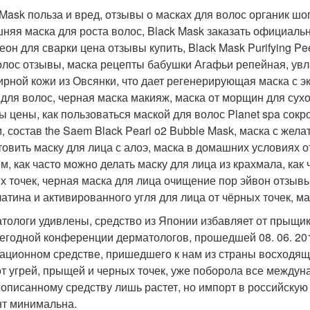
 Mask польза и вред, отзывы о масках для волос органик ш
няя маска для роста волос, Black Mask заказать официальн
еон для сварки цена отзывы купить, Black Mask Purifying Pe
олос отзывы, маска рецепты бабушки Агафьи репейная, ув
ирной кожи из Овсянки, что дает регенерирующая маска с эк
 для волос, черная маска макияж, маска от морщин для сух
ы цены, как пользоваться маской для волос Planet spa сокр
, состав the Saem Black Pearl o2 Bubble Mask, маска с жел
товить маску для лица с алоэ, маска в домашних условиях о
м, как часто можно делать маску для лица из крахмала, как 
х точек, черная маска для лица очищение пор эйвон отзывы
латина и активированного угля для лица от чёрных точек, ма
тологи удивлены, средство из Японии избавляет от прыщиков
егодной конференции дерматологов, прошедшей 08. 06. 20
ационном средстве, пришедшего к нам из страны восходящег
от угрей, прыщей и черных точек, уже поборола все междун
описанному средству лишь растет, но импорт в российску
т минимальна.