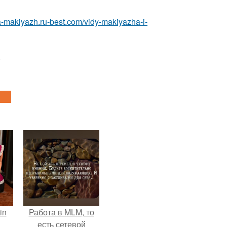
ka-makiyazh.ru-best.com/vidy-makiyazha-i-
in
Работа в MLM, то
есть сетевой