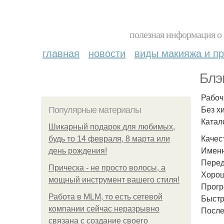
полезная информация о 
главная
новости
виды макияжа и пр
Блэ
Рабоч
Без х
Популярные материалы
Катало
Шикарный подарок для любимых,
Качес
будь то 14 февраля, 8 марта или
Именн
день рождения!
Перед
Прическа - не просто волосы, а
Хорош
мощный инструмент вашего стиля!
Прогр
Работа в MLM, то есть сетевой
Быстр
компании сейчас неразрывно
После
связана с создание своего