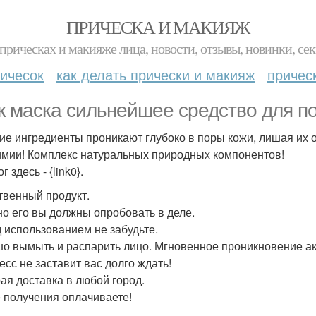
ПРИЧЕСКА И МАКИЯЖ
прическах и макияже лица, новости, отзывы, новинки, сек
ичесок
как делать прически и макияж
причес
к маска сильнейшее средство для п
ие ингредиенты проникают глубоко в поры кожи, лишая их о
имии! Комплекс натуральных природных компонентов!
г здесь - {link0}.
твенный продукт.
о его вы должны опробовать в деле.
 использованием не забудьте.
о вымыть и распарить лицо. Мгновенное проникновение ак
есс не заставит вас долго ждать!
ая доставка в любой город.
 получения оплачиваете!