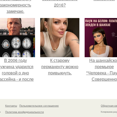
закономерность
2016?
замечаю.
В 2006 году
К старому
На шанхайско
ужчина ударился
перманенту можно
премьере
головой о дно
привыкнуть.
"Человека - Пау
ассейна - и после
Совершенно
этого его жизнь
Новый День"
зменилась самым
зендея выбрала
транным образом.
просто очеред
наряд, а насто
Контакты
Пользовательское соглашение
Обратная св
артефакт высо
Политика конфидециальности
а
Копирование раз
моды.