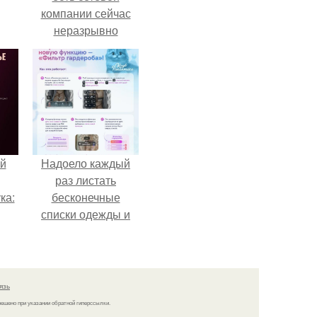
компании сейчас
неразрывно
связана с создание
своего контента,
своей страницы в
соц сетях.
й
Надоело каждый
раз листать
ка:
бесконечные
списки одежды и
заново собирать
 не
любимый лук по
ной
кусочкам?
ящий
язь
кой
решено при указании обратной гиперссылки.