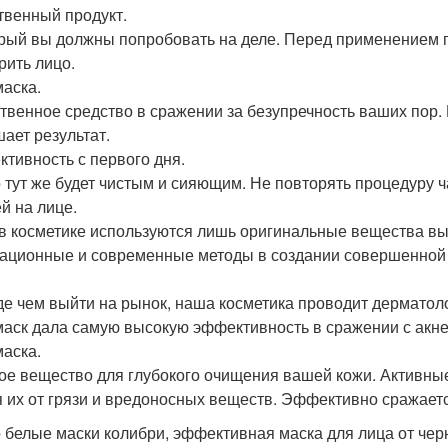
твенный продукт.
орый вы должны попробовать на деле. Перед применением 
рить лицо.
маска.
ственное средство в сражении за безупречность ваших пор.
ает результат.
тивность с первого дня.
о тут же будет чистым и сияющим. Не повторять процедуру 
ей на лице.
 в косметике используются лишь оригинальные вещества в
ационные и современные методы в создании совершенной 
е чем выйти на рынок, наша косметика проводит дерматоло
маск дала самую высокую эффективность в сражении с акне
маска.
е вещество для глубокого очищения вашей кожи. Активные
 их от грязи и вредоносных веществ. Эффективно сражает
 белые маски колибри, эффективная маска для лица от чер