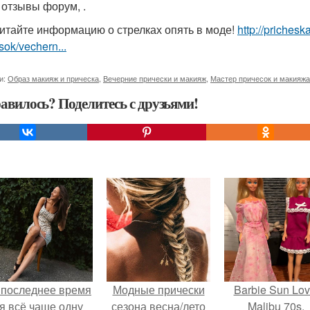
 отзывы форум, .
итайте информацию о стрелках опять в моде!
http://priches
sok/vechern...
и:
Образ макияж и прическа
,
Вечерние прически и макияж
,
Мастер причесок и макияжа
авилось? Поделитесь с друзьями!
 последнее время
Модные прически
Barbie Sun Lov
я всё чаще одну
сезона весна/лето
Malibu 70s.