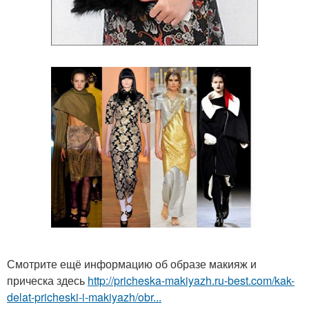
Смотрите ещё информацию об образе макияж и
прическа здесь
http://pricheska-makiyazh.ru-best.com/kak-
delat-pricheski-i-makiyazh/obr...