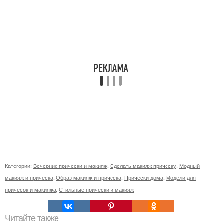
Категории:
Вечерние прически и макияж
,
Сделать макияж прическу
,
Модный
макияж и прическа
,
Образ макияж и прическа
,
Прически дома
,
Модели для
причесок и макияжа
,
Стильные прически и макияж
Читайте также