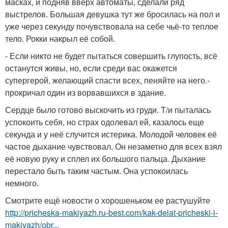
масках, и подняв вверх автоматы, сделали ряд
выстрелов. Большая девушка тут же бросилась на пол и
уже через секунду почувствовала на себе чьё-то теплое
тело. Рокки накрыл её собой.
- Если никто не будет пытаться совершить глупость, всё
останутся живы, но, если среди вас окажется
супергерой, желающий спасти всех, пеняйте на него.-
прокричал один из ворвавшихся в здание.
Сердце было готово выскочить из груди. Т/и пыталась
успокоить себя, но страх одолевал ей, казалось еще
секунда и у неё случится истерика. Молодой человек её
частое дыхание чувствовал. Он незаметно для всех взял
её новую руку и сплел их большого пальца. Дыхание
перестало быть таким частым. Она успокоилась
немного.
Смотрите ещё новости о хорошеньком ее растушуйте
http://pricheska-makiyazh.ru-best.com/kak-delat-pricheski-i-
makiyazh/obr...