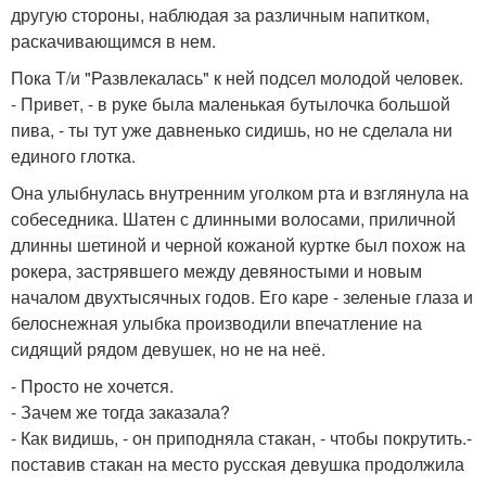
другую стороны, наблюдая за различным напитком,
раскачивающимся в нем.
Пока Т/и "Развлекалась" к ней подсел молодой человек.
- Привет, - в руке была маленькая бутылочка большой
пива, - ты тут уже давненько сидишь, но не сделала ни
единого глотка.
Она улыбнулась внутренним уголком рта и взглянула на
собеседника. Шатен с длинными волосами, приличной
длинны шетиной и черной кожаной куртке был похож на
рокера, застрявшего между девяностыми и новым
началом двухтысячных годов. Его каре - зеленые глаза и
белоснежная улыбка производили впечатление на
сидящий рядом девушек, но не на неё.
- Просто не хочется.
- Зачем же тогда заказала?
- Как видишь, - он приподняла стакан, - чтобы покрутить.-
поставив стакан на место русская девушка продолжила