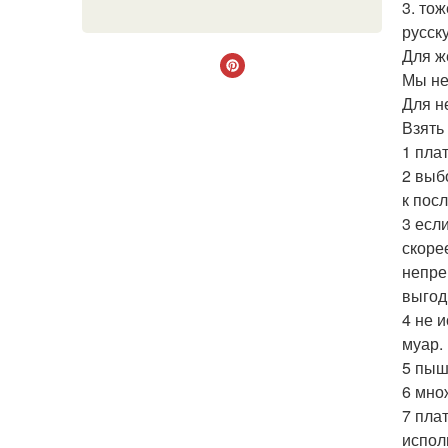
3. то
русск
Для ж
Мы не
Для н
Взять
1 пла
2 выб
к пос
3 есл
скоре
непре
выгод
4 не 
муар.
5 пыш
6 мно
7 плат
испол