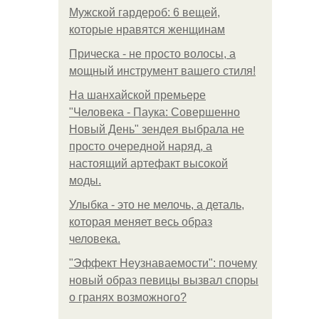
Мужской гардероб: 6 вещей,
которые нравятся женщинам
Прическа - не просто волосы, а
мощный инструмент вашего стиля!
На шанхайской премьере
"Человека - Паука: Совершенно
Новый День" зендея выбрала не
просто очередной наряд, а
настоящий артефакт высокой
моды.
Улыбка - это не мелочь, а деталь,
которая меняет весь образ
человека.
"Эффект Неузнаваемости": почему
новый образ певицы вызвал споры
о гранях возможного?