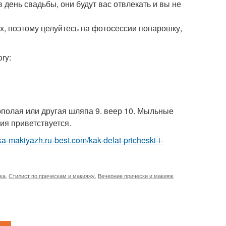
в день свадьбы, они будут вас отвлекать и вы не
, поэтому целуйтесь на фотосессии понарошку,
ry:
окополая или другая шляпа 9. веер 10. Мыльные
ия приветствуется.
ska-makiyazh.ru-best.com/kak-delat-pricheski-i-
ка
,
Стилист по прическам и макияжу
,
Вечерние прически и макияж
,