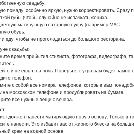
обственную свадьбу.
ную помаду, особенно яркую, нужно корректировать. Сразу п
ткой губы (чтобы случайно не испачкать жениха.
цветную матирующую сахарную пудру (например MAC.
нную обувь.
у и еду, чтобы не проголодаться до большого ресторана.
уне свадьбы:
чните время прибытия стилиста, фотографа, видеографа, та
питесь.
ейте и не ешьте на ночь. Поверьте, с утра вам будет намного
ядите телефон.
ьмите с собой все номера телефонов, которые вам понадобит
у на московском телефоне и продублировать на бумаге.
ерите все нужные вещи с вечера.
ст:
лист должен нанести матирующую новую основу. Только в том
сите нанести. Это избавит вас от жирного блеска на больши
ьный крем на водной основе.