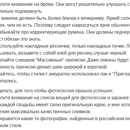
атите внимание на брови. Они могут решительно улучшить сн
тельно подчеркнуть.
ь макияж должен быть более близок к вечернему. Яркий сол
ее, чем он есть. Поэтому следует накраситься ярче обычного
забывайте про корректирующие румяна. Они должны подчерк
т обязан это знать.
используйте накладные реснички, только накладные пучки. Л
ьзовать, возьмите с собой клей для ресниц (лучше черный.
делайте слишком "Массивные" прически. Даже локоны будут с
вность прически делает шею широкой и короткой.
райтесь, чтобы стилист аккуратно использовал лак и "Пригл
епались.
делать, для того чтобы фотосессия прошла успешно:
атите внимание на список вещей для фотосессии и заранее 
 каждой свадьбы имеет свою оригинальную идею, и мне хоте
ения максимально качественных снимков.
 нравятся какие-то фотографии, найденные в российском и
ном стиле.