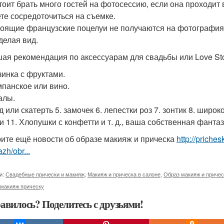
стоит брать много гостей на фотосессию, если она проходит 
те сосредоточиться на съемке.
тоящие французские поцелуи не получаются на фотографиях
делая вид.
ая рекомендация по аксессуарам для свадьбы или Love Sto
зинка с фруктами.
мпанское или вино.
алы.
ед или скатерть 5. замочек 6. лепестки роз 7. зонтик 8. шир
и 11. Хлопушки с конфетти и т. д., ваша собственная фантаз
ите ещё новости об образе макияж и прическа
http://priche
zh/obr...
и:
Свадебные прически и макияж
,
Макияж и прическа в салоне
,
Образ макияж и причес
 макияж прическу
авилось? Поделитесь с друзьями!