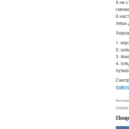
5 не 
сможе
6 нас
лишь 
Хорош
1. кор
2. ша
3. бок
4. пл
пузыр
Смотр
makiya
Категори
Сделать
Понр