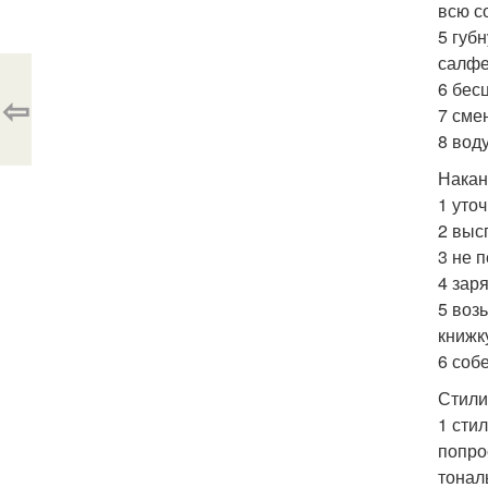
всю с
5 губ
салфе
6 бес
⇦
7 сме
8 вод
Накан
1 уто
2 выс
3 не п
4 зар
5 воз
книжк
6 соб
Стили
1 сти
попро
тонал