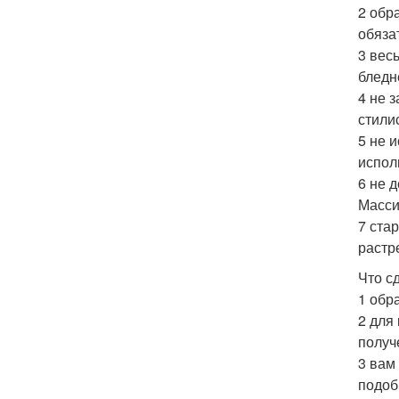
2 обр
обяза
3 вес
бледн
4 не 
стилис
5 не 
испол
6 не 
Масси
7 ста
растр
Что с
1 обр
2 для
получ
3 вам
подоб