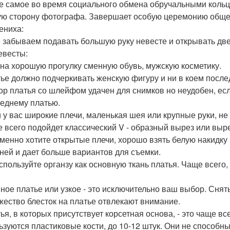
же самое во время социального обмена обручальными кольца
ую сторону фотографа. Завершает особую церемонию общег
ениха:
 забываем подавать большую руку невесте и открывать две
евесты:
 на хорошую прогулку сменную обувь, мужскую косметику.
тье должно подчеркивать женскую фигуру и ни в коем после
ор платья со шлейфом удачен для снимков но неудобен, если
леднему платью.
и у вас широкие плечи, маленькая шея или крупные руки, не
е всего подойдет классический V - образный вырез или выре
менно хотите открытые плечи, хорошо взять белую накидку
ней и дает больше вариантов для съемки.
используйте органзу как основную ткань платья. Чаще всего
ное платье или узкое - это исключительно ваш выбор. Снять
жество блесток на платье отвлекают внимание.
ья, в которых присутствует корсетная основа, - это чаще вс
ьзуются пластиковые кости, до 10-12 штук. Они не способн