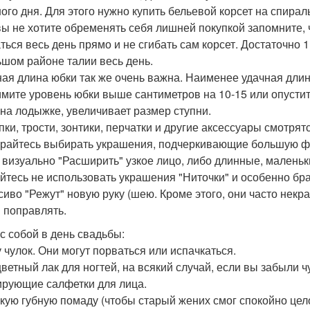
ого дня. Для этого нужно купить бельевой корсет на спирал
вы не хотите обременять себя лишней покупкой запомните, 
ться весь день прямо и не сгибать сам корсет. Достаточно 1
ьшом районе талии весь день.
ная длина юбки так же очень важна. Наименее удачная длин
мите уровень юбки выше сантиметров на 10-15 или опустите
 на лодыжке, увеличивает размер ступни.
пки, трости, зонтики, перчатки и другие аксессуары смотр
арайтесь выбирать украшения, подчеркивающие большую фо
 визуально "Расширить" узкое лицо, либо длинные, маленьки
йтесь не использовать украшения "Ниточки" и особенно бр
сиво "Режут" новую руку (шею. Кроме этого, они часто некр
 поправлять.
 с собой в день свадьбы:
у чулок. Они могут порваться или испачкаться.
цветный лак для ногтей, на всякий случай, если вы забыли ч
ирующие салфетки для лица.
йкую губную помаду (чтобы старый жених смог спокойно цел