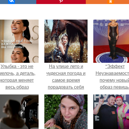
Улыбка - это не
На улице лето и
"Эффект
мелочь, а деталь,
чудесная погода и
Неузнаваемост
которая меняет
самое время
почему новы
весь образ
порадовать себя
образ певиц
человека.
любимых новыми
вызвал споры
фото!
гранях
возможного?