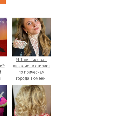
Я Таня Гилева -
и":
визажист и стилист
й
по прическам
ы
города Тюмени.
 о