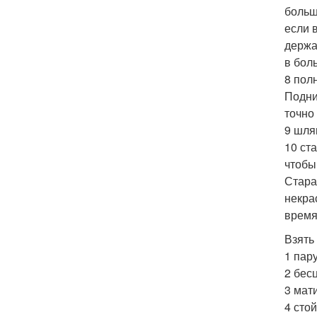
больш
если 
держа
в бол
8 пол
Подни
точно
9 шля
10 ст
чтобы
Стара
некра
время
Взять
1 пар
2 бес
3 мат
4 сто