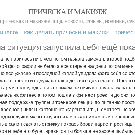
ПРИЧЕСКА И МАКИЯЖ
прическах и макияже лица, новости, отзывы, новинки, сек
ичесок
как делать прически и макияж
причес
а ситуация запустила себя ещё пока
а не парилась ни о чем потом начала замечать второй подб
вой фотографии не было а все старые надоели потом меня
но все ужасно и последней каплей увидела фото себя со с
улась просто и подумала как я до этого докатилась. Просто 
в армию живу одна ни кто ничем не пичкает начала кушать в
алась на фитнес а потом пошла в фитнес проект и до сих п
ная поддержка группы и тренеров лекции по питанию просто
о вредное ( чипсы картошечка жареная и т. Д) смотреть не х
 идти к лучшему потому что знаешь что можешь и переносишь
ть в салон сделать стрижку покрась брови нарасти ресницы 
вой и тебе это будет нравится ты больше не захочешь быть т