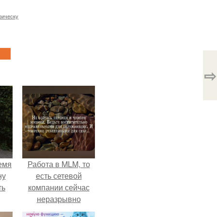
рическу
⇨
емя
Работа в MLM, то
ну
есть сетевой
ть
компании сейчас
неразрывно
связана с создание