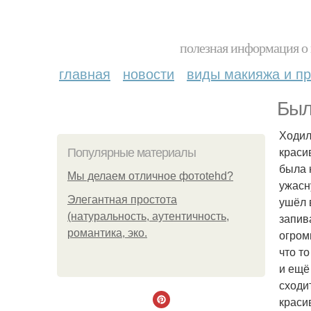
полезная информация о 
главная
новости
виды макияжа и пр
Был
Ходил
краси
Популярные материалы
была 
Мы делаем отличное фотоtehd?
ужасн
Элегантная простота
ушёл 
(натуральность, аутентичность,
запив
романтика, эко.
огром
что т
и ещё
сходи
краси