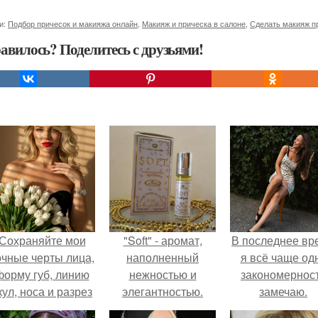
и:
Подбор причесок и макияжа онлайн
,
Макияж и прическа в салоне
,
Сделать макияж п
авилось? Поделитесь с друзьями!
Сохраняйте мои
"Soft" - аромат,
В последнее вр
очные черты лица,
наполненный
я всё чаще од
форму губ, линию
нежностью и
закономернос
кул, носа и разрез
элегантностью.
замечаю.
глаз.