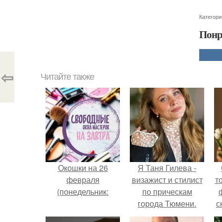
Категори
Понр
⇦
Читайте также
Окошки на 26
Я Таня Гилева -
февраля
визажист и стилист
т
(понедельник:
по прическам
города Тюмени.
с