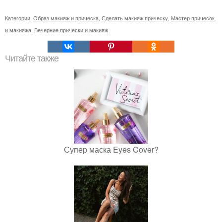
Категории:
Образ макияж и прическа
,
Сделать макияж прическу
,
Мастер причесок
и макияжа
,
Вечерние прически и макияж
Читайте также
Супер маска Eyes Cover?