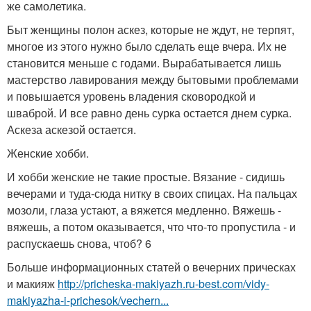
же самолетика.
Быт женщины полон аскез, которые не ждут, не терпят,
многое из этого нужно было сделать еще вчера. Их не
становится меньше с годами. Вырабатывается лишь
мастерство лавирования между бытовыми проблемами
и повышается уровень владения сковородкой и
шваброй. И все равно день сурка остается днем сурка.
Аскеза аскезой остается.
Женские хобби.
И хобби женские не такие простые. Вязание - сидишь
вечерами и туда-сюда нитку в своих спицах. На пальцах
мозоли, глаза устают, а вяжется медленно. Вяжешь -
вяжешь, а потом оказывается, что что-то пропустила - и
распускаешь снова, чтоб? 6
Больше информационных статей о вечерних прическах
и макияж
http://pricheska-makiyazh.ru-best.com/vidy-
makiyazha-i-prichesok/vechern...