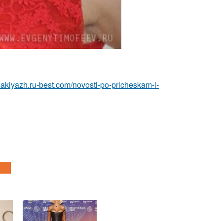
makiyazh.ru-best.com/novosti-po-pricheskam-i-