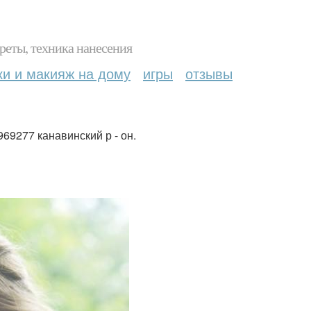
реты, техника нанесения
ки и макияж на дому
игры
отзывы
969277 канавинский р - он.