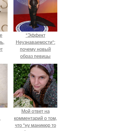
не
"Эффект
ь,
Неузнаваемости":
ет
почему новый
образ певицы
вызвал споры о
гранях
возможного?
Мой ответ на
.
комментарий о том,
что "ну маникюр то