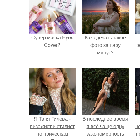
Супер маска Eyes
Как сделать такое
Cover?
фото за пару
р
минут?
Я Таня Гилева -
В последнее время
визажист и стилист
я всё чаще одну
н
по прическам
закономерность
п