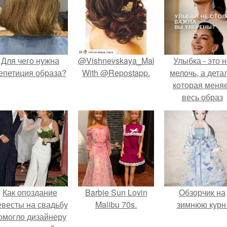
Для чего нужна
@Vishnevskaya_Make
Улыбка - это 
епетиция образа?
With @Repostapp.
мелочь, а детал
которая меня
весь образ
человека.
Как опоздание
Barbie Sun Lovin
Обзорчик на
евесты на свадьбу
Malibu 70s.
зимнюю курн
омогло дизайнеру