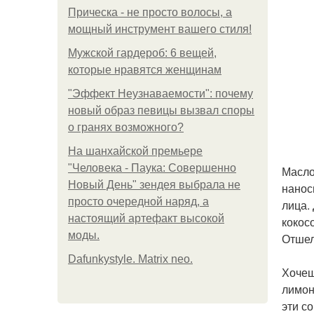
Прическа - не просто волосы, а
мощный инструмент вашего стиля!
Мужской гардероб: 6 вещей,
которые нравятся женщинам
"Эффект Неузнаваемости": почему
новый образ певицы вызвал споры
о гранях возможного?
На шанхайской премьере
"Человека - Паука: Совершенно
Масло
Новый День" зендея выбрала не
нанос
просто очередной наряд, а
лица.
настоящий артефакт высокой
кокос
моды.
Отшел
Dafunkystyle. Matrix neo.
Хочеш
лимон
эти с