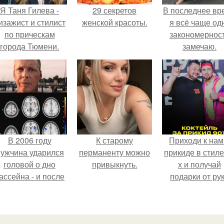
Я Таня Гилева -
29 секретов
В последнее вр
изажист и стилист
женской красоты.
я всё чаще од
по прическам
закономернос
города Тюмени.
замечаю.
В 2006 году
К старому
Приходи к нам
ужчина ударился
перманенту можно
прикиде в стиле
головой о дно
привыкнуть.
х и получай
ассейна - и после
подарки от ру
этого его жизнь
вверх!
зменилась самым
транным образом.