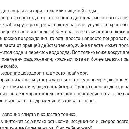
 для лица из сахара, соли или пищевой соды.
ни раз и навсегда: то, что хорошо для тела, может быть оче
 скрабы круто разогревают кожу на теле, улучшают кровоо
 лицо их наносить нельзя! Кожа на теле отличается от кожи 
ические повреждения, то есть просто-напросто поцарапать 
я паста от прыщей действительно, зубная паста может под
жится сода и перекись водорода. Вот только коже вокруг п
появления раздражения, красных пятен и более мелких пры
е комбо.
ьзование дезодоранта вместо праймера.
орые визажисты утверждают, что это суперсекрет, которым 
тсутствии матирующего праймера. Просто наносят дезодоран
тью, но дезодорант предотвращает появление пота, а не с
ве вызывают раздражение и забивают поры.
ьзование спирта в качестве тоника.
 уничтожит всю влажность кожи, иссушит ее и, скорее всего
водить еще больше жира. Оно тебе нужно?