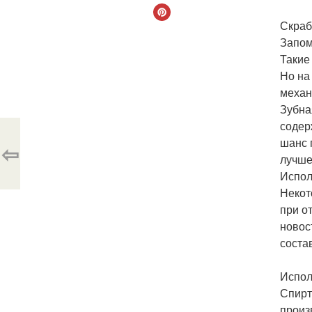
Скраб
Запом
Такие
Но на
механ
Зубна
содер
шанс 
⇦
лучше
Испол
Некот
при о
новос
соста
Испол
Спирт
произ