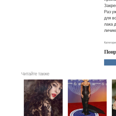
Закре
Раз у
для в
лака 
личик
Категори
Понр
Читайте также