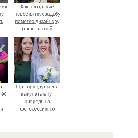
емя
Как опоздание
ну
невесты на свадьбу
ть
помогло дизайнеру
открыть свой
бренд.
 в
Щас приедут меня
 90
выкупать а тут
очередь на
ки
фотосессию со
мной.