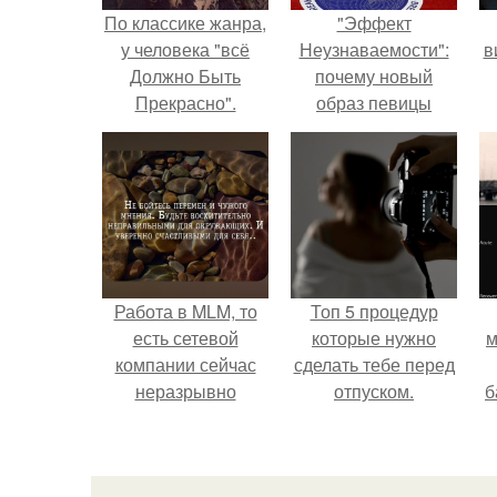
По классике жанра,
"Эффект
у человека "всё
Неузнаваемости":
в
Должно Быть
почему новый
Прекрасно".
образ певицы
вызвал споры о
гранях
возможного?
Работа в MLM, то
Топ 5 процедур
есть сетевой
которые нужно
м
компании сейчас
сделать тебе перед
неразрывно
отпуском.
б
связана с создание
своего контента,
и
своей страницы в
с