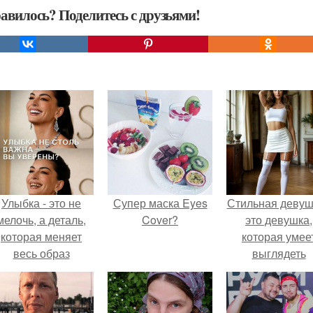
авилось? Поделитесь с друзьями!
Улыбка - это не
Супер маска Eyes
Стильная девуш
мелочь, а деталь,
Cover?
это девушка,
которая меняет
которая умее
весь образ
выглядеть
человека.
привлекательн
элегантно в лю
ситуации.