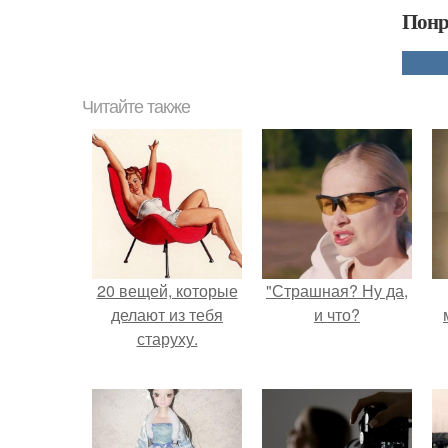
Понр
Читайте также
20 вещей, которые
"Страшная? Ну да,
делают из тебя
и что?
старуху.