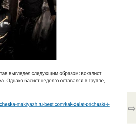
став выглядел следующим образом: вокалист
ya. Однако басист недолго оставался в группе,
richeska-makiyazh.ru-best.com/kak-delat-pricheski-i-
⇨