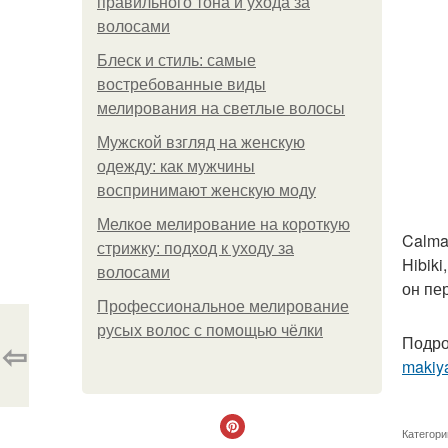
правильного тона и ухода за
волосами
Блеск и стиль: самые
востребованные виды
мелирования на светлые волосы
Мужской взгляд на женскую
одежду: как мужчины
воспринимают женскую моду
Мелкое мелирование на короткую
Calma
стрижку: подход к уходу за
Hibik
волосами
он пер
Профессиональное мелирование
русых волос с помощью чёлки
Подро
⇦
makiya
Категори