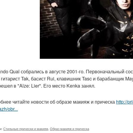
ndo Qual собрались в августе 2001-го. Первоначальный со
i, гитарист Tak, басист Rui, клавишник Tasc и барабанщик Ma
ешел в "Alze: Lier". Его место Kenka занял.
бнее читайте новости об образе макияж и прическа
http://p
zh/obr...
и:
Стильные прически и макияж
,
Образ макияж и прическа