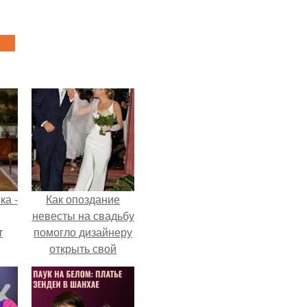
ка -
Как опоздание
невесты на свадьбу
т
помогло дизайнеру
открыть свой
о и
бренд.
бои