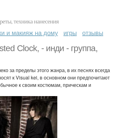
реты, техника нанесения
ки и макияж на дому
игры
отзывы
ed Clock, - инди - группа,
.
ко за пределы этого жанра, в их песнях всегда
носят к Visual kei, в основном они предпочитают
обычное к своим костюмам, прическам и