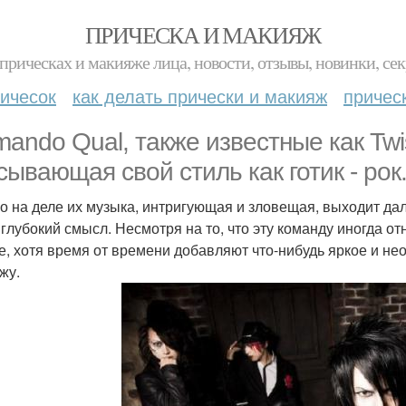
ПРИЧЕСКА И МАКИЯЖ
прическах и макияже лица, новости, отзывы, новинки, сек
ичесок
как делать прически и макияж
причес
mando Qual, также известные как Twist
сывающая свой стиль как готик - рок
о на деле их музыка, интригующая и зловещая, выходит дале
 глубокий смысл. Несмотря на то, что эту команду иногда от
е, хотя время от времени добавляют что-нибудь яркое и не
жу.