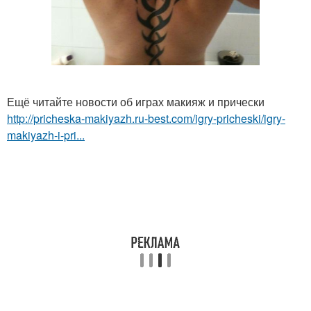
Ещё читайте новости об играх макияж и прически
http://pricheska-makiyazh.ru-best.com/igry-pricheski/igry-
makiyazh-i-pri...