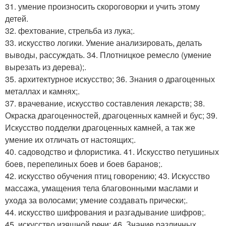
31. умение произносить скороговорки и учить этому
детей.
32. фехтование, стрельба из лука;.
33. искусство логики. Умение анализировать, делать
выводы, рассуждать. 34. Плотницкое ремесло (умение
вырезать из дерева);.
35. архитектурное искусство; 36. Знания о драгоценных
металлах и камнях;.
37. врачевание, искусство составления лекарств; 38.
Окраска драгоценностей, драгоценных камней и бус; 39.
Искусство подделки драгоценных камней, а так же
умение их отличать от настоящих;.
40. садоводство и флористика. 41. Искусство петушиных
боев, перепелиных боев и боев баранов;.
42. искусство обучения птиц говорению; 43. Искусство
массажа, умащения тела благовонными маслами и
ухода за волосами; умение создавать прически;.
44. искусство шифрования и разгадывание шифров;.
45. искусство изящной речи; 46. Знание различных