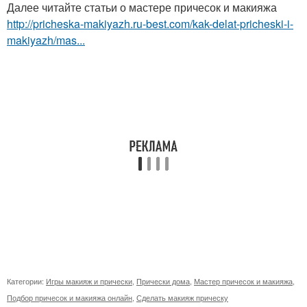
Далее читайте статьи о мастере причесок и макияжа
http://pricheska-makiyazh.ru-best.com/kak-delat-pricheski-i-
makiyazh/mas...
Категории:
Игры макияж и прически
,
Прически дома
,
Мастер причесок и макияжа
,
Подбор причесок и макияжа онлайн
,
Сделать макияж прическу