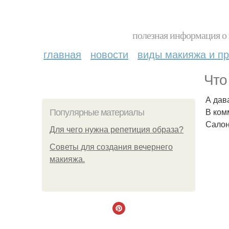
полезная информация о 
главная
новости
виды макияжа и пр
Что
А дав
В ком
Популярные материалы
Салон
Для чего нужна репетиция образа?
Советы для создания вечернего
макияжа.