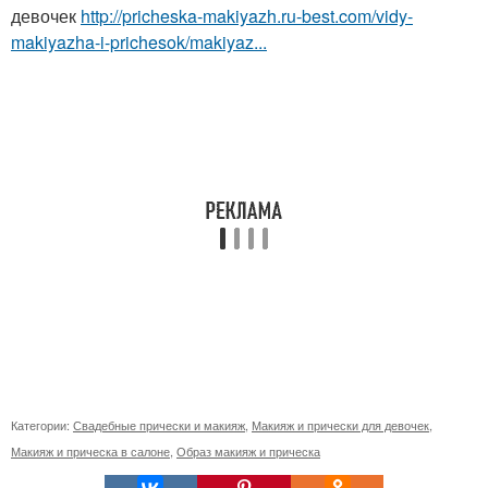
девочек
http://pricheska-makiyazh.ru-best.com/vidy-
makiyazha-i-prichesok/makiyaz...
Категории:
Свадебные прически и макияж
,
Макияж и прически для девочек
,
Макияж и прическа в салоне
,
Образ макияж и прическа