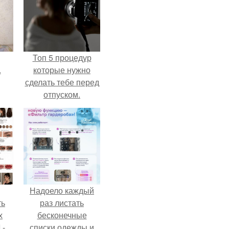
Топ 5 процедур
.
которые нужно
сделать тебе перед
отпуском.
Надоело каждый
ть
раз листать
х
бесконечные
 -
списки одежды и