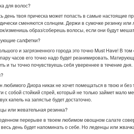
ка для волос?
сь день твоя прическа может попасть в самые настоящие пр
дически сменяются солнцем. Держи в сумочке резинку или л
ок/изменишь образ/соберешь волосы, если они будут мешат
ующие салфетки?
ольшого и загрязненного города это точно Must Have! В том
 пару часов его точно надо будет реанимировать. Матирующ
еть и ты точно почувствуешь себя увереннее в течение дня.
й?
н любимого Диора никак не хочет помещаться в твою и без т
ти с собой стойкий спрей, который не только займет мало ме
Двух капель на запястье будет достаточно.
цы или жевательная резинка?
еденном перерыве в твоем любимом овощном салате совер
 весь день будет напоминать о себе. Но леденцы или жвачка