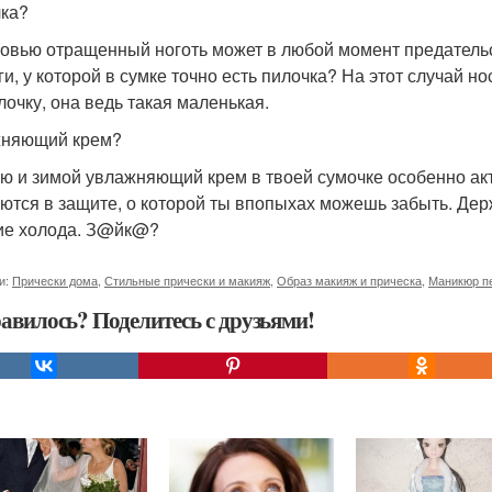
ка?
овью отращенный ноготь может в любой момент предательск
ги, у которой в сумке точно есть пилочка? На этот случай н
лочку, она ведь такая маленькая.
жняющий крем?
ю и зимой увлажняющий крем в твоей сумочке особенно акт
ются в защите, о которой ты впопыхах можешь забыть. Держ
ие холода. З@йк@?
и:
Прически дома
,
Стильные прически и макияж
,
Образ макияж и прическа
,
Маникюр п
авилось? Поделитесь с друзьями!