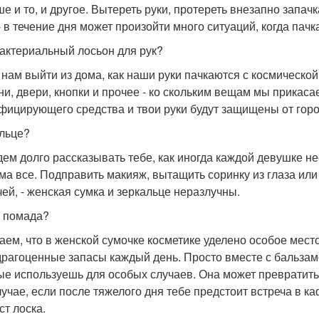
ше и то, и другое. Вытереть руки, протереть внезапно запа
- в течение дня может произойти много ситуаций, когда пач
актериальный лосьон для рук?
 нам выйти из дома, как наши руки пачкаются с космической 
ни, двери, кнопки и прочее - ко скольким вещам мы прикас
фицирующего средства и твои руки будут защищены от горо
льце?
дем долго рассказывать тебе, как иногда каждой девушке н
ама все. Подправить макияж, вытащить соринку из глаза ил
чей, - женская сумка и зеркальце неразлучны.
 помада?
аем, что в женской сумочке косметике уделено особое место
драгоценные запасы каждый день. Просто вместе с бальзамо
ые используешь для особых случаев. Она может превратить
лучае, если после тяжелого дня тебе предстоит встреча в к
ст лоска.