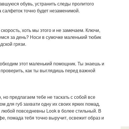
чкавшуюся обувь, устранить следы пролитого
ка салфеток точно будет незаменимой.
скорость, хоть мы этого и не замечаем. Ключи,
аемся за день? Носи в сумочке маленький тюбик
дской грязи.
еобходим этот маленький помощник. Ты знаешь и
и проверить, как ты выглядишь перед важной
, но предлагаем тебе не таскать с собой все
м для губ захвати одну их своих ярких помад,
 любой повседневны Look в более стильный. В
афе, помада тебя точно выручит, освежит образ и