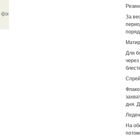
Резин
⇦
За ве
перио
поряд
Матир
Для б
через
блест
Спре
Флако
захва
дня. 
Леден
На об
потом