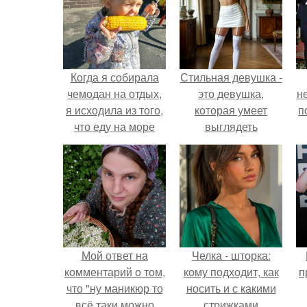
Когда я собирала
Стильная девушка -
чемодан на отдых,
это девушка,
н
я исходила из того,
которая умеет
п
что еду на море
выглядеть
одна с двумя
привлекательно и
детьми.
элегантно в любои
ситуации.
Мой ответ на
Челка - шторка:
комментарий о том,
кому подходит, как
п
что "ну маникюр то
носить и с какими
всё таки можно
стрижками