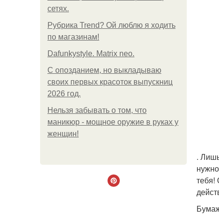
сетях.
Рубрика Trend? Ой люблю я ходить
по магазинам!
Dafunkystyle. Matrix neo.
С опозданием, но выкладываю
своих первых красоток выпускниц
2026 год.
Нельзя забывать о том, что
маникюр - мощное оружие в руках у
женщин!
. Лиш
нужно
тебя!
дейст
Бумаж