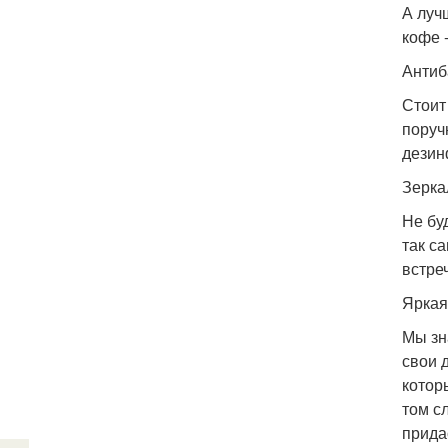
А луч
кофе 
Антиб
Стоит
поруч
дезин
Зерка
Не бу
так с
встре
Яркая
Мы зн
свои 
котор
том с
прида