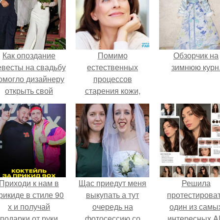
Как опоздание
Помимо
Обзорчик на
евесты на свадьбу
естественных
зимнюю курн
омогло дизайнеру
процессов
открыть свой
старения кожи,
бренд.
большую опасность
таит в себе
коварный враг -
стресс!
Приходи к нам в
Щас приедут меня
Решила
рикиде в стиле 90
выкупать а тут
протестирова
х и получай
очередь на
один из самы
подарки от руки
фотосессию со
интересных AI