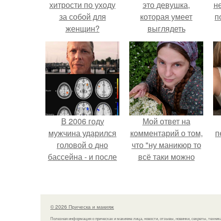
хитрости по уходу
это девушка,
н
за собой для
которая умеет
п
женщин?
выглядеть
привлекательно и
элегантно в любои
ситуации.
В 2006 году
Мой ответ на
мужчина ударился
комментарий о том,
п
головой о дно
что "ну маникюр то
бассейна - и после
всё таки можно
этого его жизнь
было бы сделать.
изменилась самым
странным образом.
© 2026 Прическа и макияж
Полезная информация о прическах и макияже лица, новости, отзывы, новинки, секреты, техник