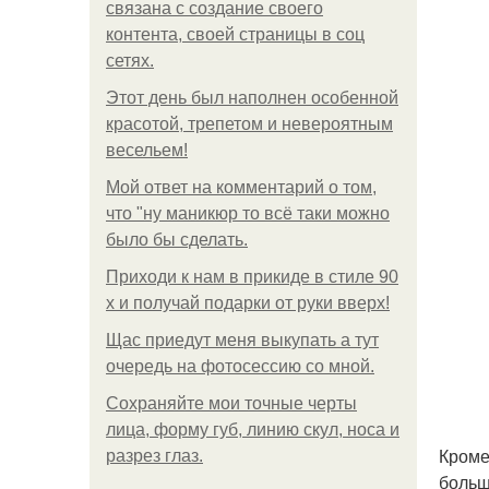
связана с создание своего
контента, своей страницы в соц
сетях.
Этот день был наполнен особенной
красотой, трепетом и невероятным
весельем!
Мой ответ на комментарий о том,
что "ну маникюр то всё таки можно
было бы сделать.
Приходи к нам в прикиде в стиле 90
х и получай подарки от руки вверх!
Щас приедут меня выкупать а тут
очередь на фотосессию со мной.
Сохраняйте мои точные черты
лица, форму губ, линию скул, носа и
Кроме
разрез глаз.
больш