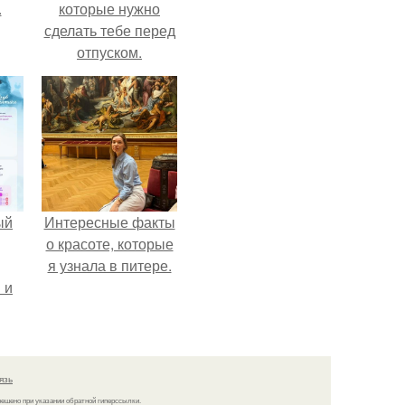
.
которые нужно
сделать тебе перед
отпуском.
ый
Интересные факты
о красоте, которые
я узнала в питере.
 и
ть
по
язь
решено при указании обратной гиперссылки.