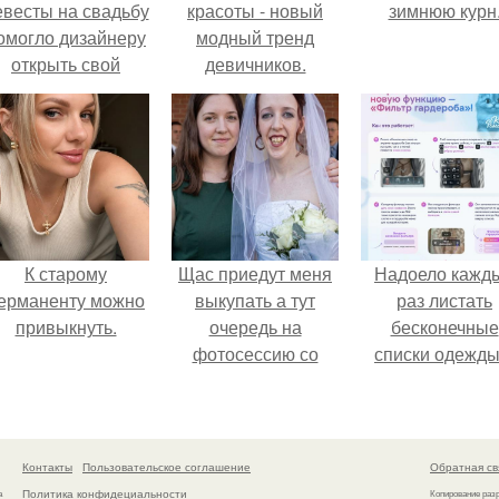
евесты на свадьбу
красоты - новый
зимнюю курн
омогло дизайнеру
модный тренд
открыть свой
девичников.
бренд.
К старому
Щас приедут меня
Надоело кажд
ерманенту можно
выкупать а тут
раз листать
привыкнуть.
очередь на
бесконечные
фотосессию со
списки одежды
мной.
заново собира
любимый лук 
кусочкам?
Контакты
Пользовательское соглашение
Обратная св
Политика конфидециальности
а
Копирование раз