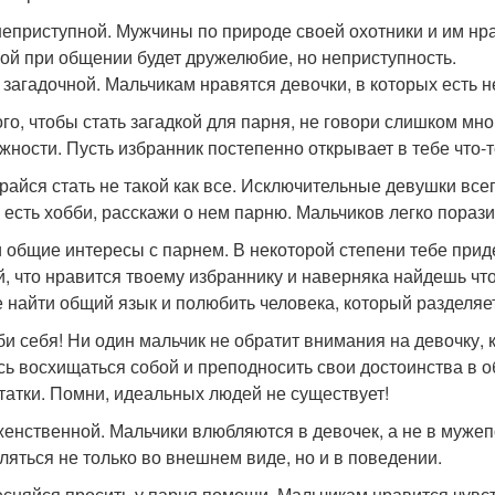
неприступной. Мужчины по природе своей охотники и им нр
кой при общении будет дружелюбие, но неприступность.
 загадочной. Мальчикам нравятся девочки, в которых есть н
ого, чтобы стать загадкой для парня, не говори слишком мно
жности. Пусть избранник постепенно открывает в тебе что-т
райся стать не такой как все. Исключительные девушки все
я есть хобби, расскажи о нем парню. Мальчиков легко порази
 общие интересы с парнем. В некоторой степени тебе приде
й, что нравится твоему избраннику и наверняка найдешь что
 найти общий язык и полюбить человека, который разделяет
и себя! Ни один мальчик не обратит внимания на девочку, к
сь восхищаться собой и преподносить свои достоинства в 
татки. Помни, идеальных людей не существует!
женственной. Мальчики влюбляются в девочек, а не в муже
ляться не только во внешнем виде, но и в поведении.
есняйся просить у парня помощи. Мальчикам нравится чув