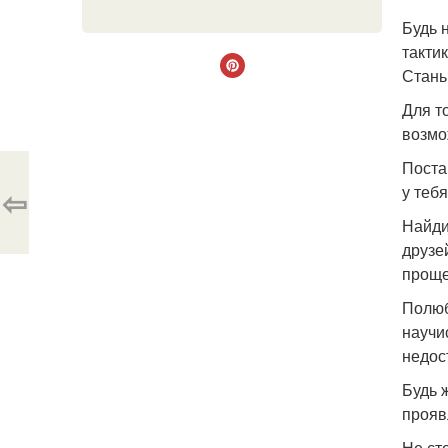
Будь 
такти
Стань
Для т
возмо
Поста
у теб
⇦
Найди
друзе
проще
Полюб
научи
недос
Будь 
прояв
Не ст