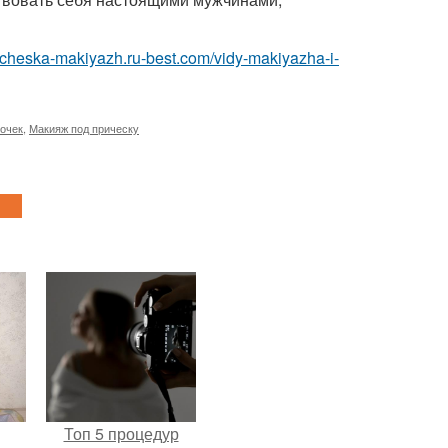
pricheska-makiyazh.ru-best.com/vidy-makiyazha-i-
вочек
,
Макияж под прическу
Топ 5 процедур