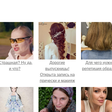
Страшная? Ну да,
Дорогие
Для чего нуж
и что?
выпускницы!
репетиция обра
Открыта запись на
прически и макияж
к выпускному 2016!