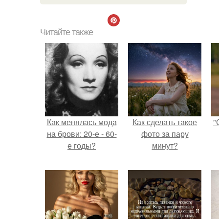
Читайте также
Как менялась мода
Как сделать такое
"
на брови: 20-е - 60-
фото за пару
е годы?
минут?