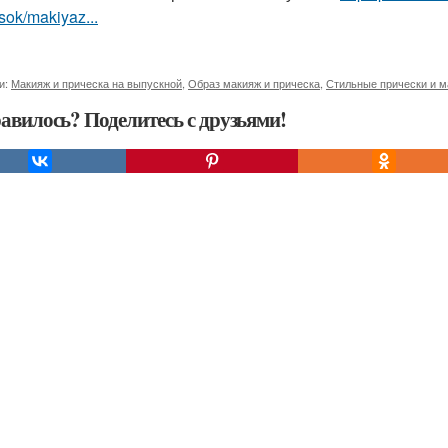
sok/makiyaz...
и:
Макияж и прическа на выпускной
,
Образ макияж и прическа
,
Стильные прически и м
авилось? Поделитесь с друзьями!