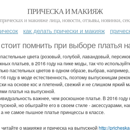
ПРИЧЕСКА И МАКИЯЖ
прическах и макияже лица, новости, отзывы, новинки, сек
ичесок
как делать прически и макияж
причес
 стоит помнить при выборе платья на
е пастельные цвета (розовый, голубой, лавандовый, персико
кных платьев, в 2016 году на пике моды, так что используй
лько пастельных цветов в одном образе, выбрав, например,
2016 году в моде естественность, поэтому выпускницам рек
ски на основе кос и плетений, свежий и не слишком яркий 
ями платья на выпускной.
дивидуальность важнее, чем роскошное платье. В 2016 году
пускной, но обыграйте его в своем стиле - аксессуарами, н
, а не самое пышное платье принцессы в классе.
 читайте о макияже и прическа на выпускной
http://priches