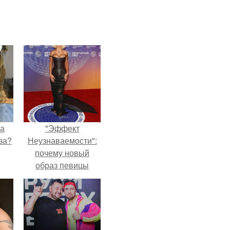
на
"Эффект
за?
Неузнаваемости":
почему новый
образ певицы
вызвал споры о
гранях
возможного?