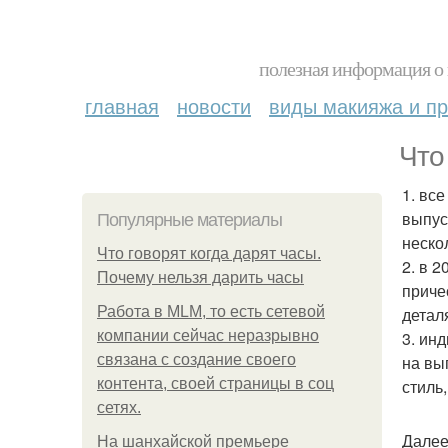
полезная информация о 
главная
новости
виды макияжа и пр
Что
1. вс
выпус
Популярные материалы
неско
Что говорят когда дарят часы.
2. в 
Почему нельзя дарить часы
приче
Работа в MLM, то есть сетевой
детал
компании сейчас неразрывно
3. ин
связана с создание своего
на вы
контента, своей страницы в соц
стиль
сетях.
Далее
На шанхайской премьере