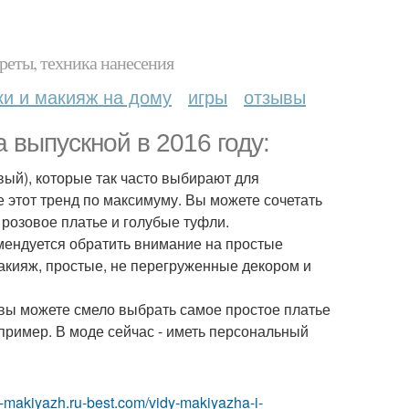
реты, техника нанесения
ки и макияж на дому
игры
отзывы
 выпускной в 2016 году:
вый), которые так часто выбирают для
те этот тренд по максимуму. Вы можете сочетать
 розовое платье и голубые туфли.
омендуется обратить внимание на простые
макияж, простые, не перегруженные декором и
 вы можете смело выбрать самое простое платье
апример. В моде сейчас - иметь персональный
ka-makiyazh.ru-best.com/vidy-makiyazha-i-