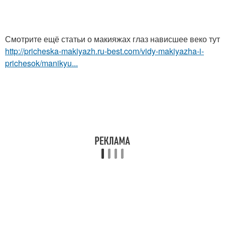
Смотрите ещё статьи о макияжах глаз нависшее веко тут
http://pricheska-makiyazh.ru-best.com/vidy-makiyazha-i-
prichesok/manikyu...