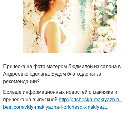
Прическа на фото матером Людмилой из салона в
Андреевке сделана. Будем благодарны за
рекомендации?
Больше информационных новостей о макияже и
прическа на выпускной
http://pricheska-makiyazh.ru-
best.com/vidy-makiyazha-i-prichesok/makiyaz...