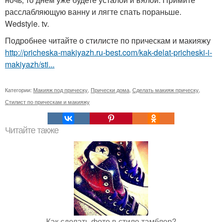
расслабляющую ванну и лягте спать пораньше.
Wedstyle. tv.
Подробнее читайте о стилисте по прическам и макияжу
http://pricheska-makiyazh.ru-best.com/kak-delat-pricheski-i-
makiyazh/sti...
Категории:
Макияж под прическу
,
Прически дома
,
Сделать макияж прическу
,
Стилист по прическам и макияжу
Читайте также
Как сделать фото в стиле тамблер?