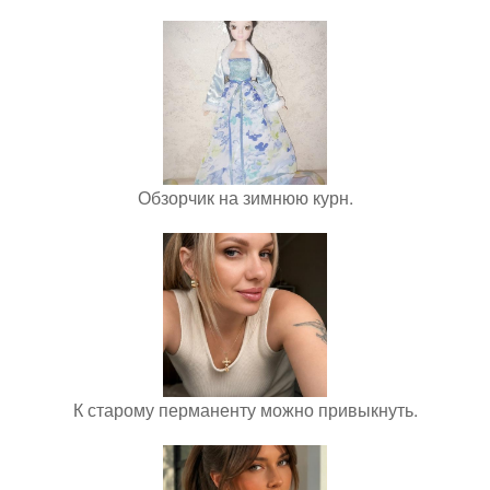
Обзорчик на зимнюю курн.
К старому перманенту можно привыкнуть.