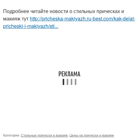
Подробнее читайте новости о стильных прическах и
макияж тут
http://pricheska-makiyazh.ru-best.com/kak-delat-
pricheski-i-makiyazh/sti...
Категории:
Стильные прически и макияж
,
Цены на прически и макияж