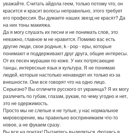
уважайте. Считать айдола геем, только потому что, он
красится и красит волосы неправильно, этого требует
его профессия. Вы думаете наших звезд не красят? Да
на них тоны макияжа.
Да я могу слушать их песни и не понимать слов, это
неважно, главное м не нравится. Помимо вас есть
другие люди, свои родные, k - pop - еры, которые
понимают и поддерживают друг друга, общие интересы.
От их песен мурашки по коже. У них потрясающие
танцы, интересные язык и культура. Я не понимаю
людей, которые настолько ненавидят их только из-за
внешности. Они все говорят что на одно лицо.
Серьезно? Вы отличите русского от украинца? Я их могу
различить по губам, глазам, рукам, по чему угодно и нет,
это не одержимость.
Просто мы не слепые и не тупые, у нас нормальное
мировозрение, мы правильно воспринимаем что-то
новое, а не фукаем сразу.
Вы все на понтах! Пытаетесь выделяться, фотаясь в