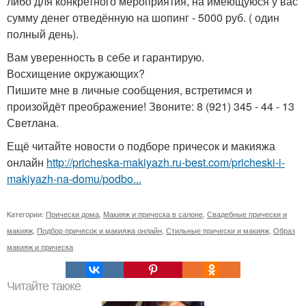
либо для конкретного мероприятия, на имеющуюся у вас
сумму денег отведённую на шопинг - 5000 руб. ( один
полный день).
Вам уверенность в себе и гарантирую.
Восхищение окружающих?
Пишите мне в личные сообщения, встретимся и
произойдёт преображение! Звоните: 8 (921) 345 - 44 - 13
Светлана.
Ещё читайте новости о подборе причесок и макияжа
онлайн
http://pricheska-makiyazh.ru-best.com/pricheski-i-
makiyazh-na-domu/podbo...
Категории:
Прически дома
,
Макияж и прическа в салоне
,
Свадебные прически и
макияж
,
Подбор причесок и макияжа онлайн
,
Стильные прически и макияж
,
Образ
макияж и прическа
Читайте также