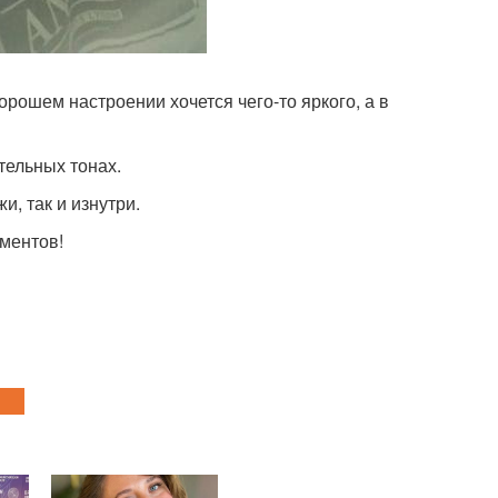
орошем настроении хочется чего-то яркого, а в
тельных тонах.
и, так и изнутри.
ментов!