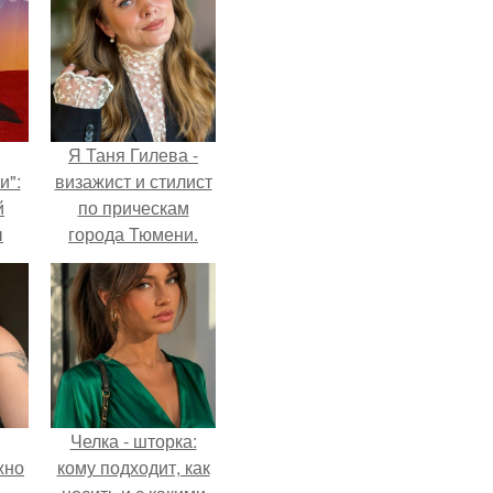
Я Таня Гилева -
и":
визажист и стилист
й
по прическам
ы
города Тюмени.
 о
Челка - шторка:
жно
кому подходит, как