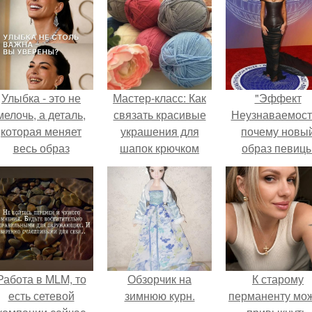
Улыбка - это не
Мастер-класс: Как
"Эффект
мелочь, а деталь,
связать красивые
Неузнаваемост
которая меняет
украшения для
почему новы
весь образ
шапок крючком
образ певиц
человека.
вызвал споры
гранях
возможного?
Работа в MLM, то
Обзорчик на
К старому
есть сетевой
зимнюю курн.
перманенту мо