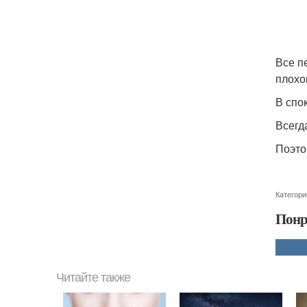
Все п
плохом
В спо
Всегд
Поэто
Категори
Понр
Читайте также