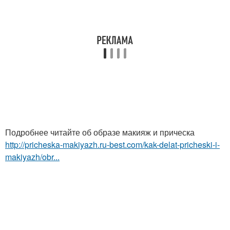
Подробнее читайте об образе макияж и прическа
http://pricheska-makiyazh.ru-best.com/kak-delat-pricheski-i-
makiyazh/obr...