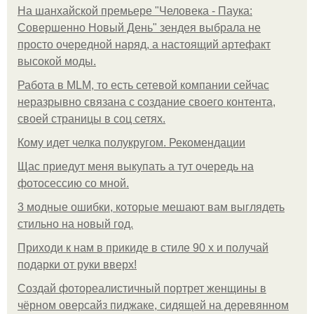
На шанхайской премьере "Человека - Паука:
Совершенно Новый День" зендея выбрала не
просто очередной наряд, а настоящий артефакт
высокой моды.
Работа в MLM, то есть сетевой компании сейчас
неразрывно связана с создание своего контента,
своей страницы в соц сетях.
Кому идет челка полукругом. Рекомендации
Щас приедут меня выкупать а тут очередь на
фотосессию со мной.
3 модные ошибки, которые мешают вам выглядеть
стильно на новый год.
Приходи к нам в прикиде в стиле 90 х и получай
подарки от руки вверх!
Создай фотореалистичный портрет женщины в
чёрном оверсайз пиджаке, сидящей на деревянном