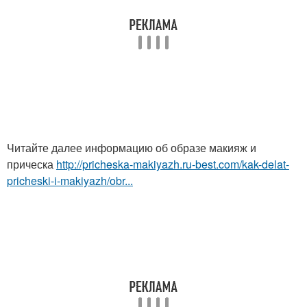
Читайте далее информацию об образе макияж и
прическа
http://pricheska-makiyazh.ru-best.com/kak-delat-
pricheski-i-makiyazh/obr...