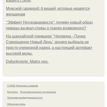
вашего стиля!
Мужской гардероб: 6 вещей, которые нравятся
женщинам
"Эффект Неузнаваемости": почему новый образ
певицы вызвал споры о гранях возможного?
На шанхайской премьере "Человека - Паука:
Совершенно Новый День" зендея выбрала не
просто очередной наряд, а настоящий артефакт
высокой моды.
Dafunkystyle. Matrix neo.
© 2026 Прическа и макияж
Контакты
Пользовательское соглашение
Политика конфидециальности
Обратная связь