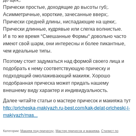
Прически простые, доходящие до высоты губ;.
Асимметричные, короткие, зачесанные вверх;.
Прически средней длины, ниспадающие на щеки;.
Прически длинные, кудрявые или слегка волнистые.
И в то же время "Смешанные Формы" довольно часто
имеют свой шарм, они интересны и более пикантные,
чем идеальные типы.
Поэтому стоит задуматься над формой своего лица и
подобрать к нему соответствующую прическу и
подходящий омолаживающий макияж. Хорошо
подобранная прическа может придать нашему
внешнему виду характер и индивидуальность.
Далее читайте статьи о мастере причесок и макияжа тут
http://pricheska-makiyazh.ru-best.com/kak-delat-pricheski-i-
makiyazh/mas...
Категории:
Макияж под прическу
,
Мастер причесок и макияжа
,
Стилист по