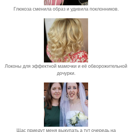
Глюкоза сменила образ и удивила поклонников.
Локоны для эффектной мамочки и её обворожительной
дочурки.
Щас приедут меня выкупать а тут очередь на