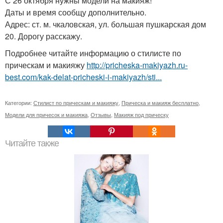
С 26 октября нужны модели на макияж!
Даты и время сообщу дополнительно.
Адрес: ст. м. чкаловская, ул. большая пушкарская дом
20. Дорогу расскажу.
Подробнее читайте информацию о стилисте по
прическам и макияжу
http://pricheska-makiyazh.ru-
best.com/kak-delat-pricheski-i-makiyazh/sti...
Категории:
Стилист по прическам и макияжу
,
Прическа и макияж бесплатно
,
Модели для причесок и макияжа
,
Отзывы
,
Макияж под прическу
Читайте также