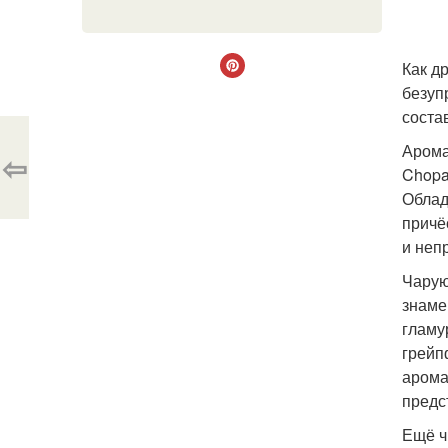
Как д
безуп
соста
Арома
⇦
Chopa
Облад
причё
и неп
Чарую
знаме
гламу
грейп
арома
предс
Ещё ч