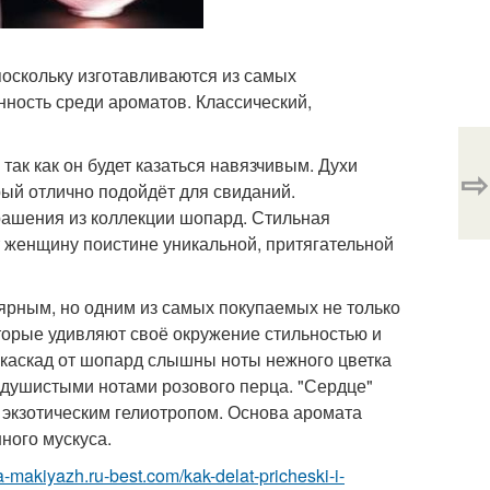
поскольку изготавливаются из самых
нность среди ароматов. Классический,
так как он будет казаться навязчивым. Духи
⇨
рый отлично подойдёт для свиданий.
рашения из коллекции шопард. Стильная
т женщину поистине уникальной, притягательной
ярным, но одним из самых покупаемых не только
торые удивляют своё окружение стильностью и
в каскад от шопард слышны ноты нежного цветка
душистыми нотами розового перца. "Сердце"
 экзотическим гелиотропом. Основа аромата
ного мускуса.
ka-makiyazh.ru-best.com/kak-delat-pricheski-i-