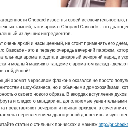
рагоценности Chopard известны своей исключительностью, 
речных камней, так и аромат Chopard Cascade - это драгоце
вленный из лучших ингредиентов.
т очень яркий и насыщенный, не стоит применять его днём, 
rd Cascade - это в первую очередь вечерний парфюм, кото
ательница аромата одета в шикарный вечерний наряд и ук
ска и модный макияж в тандеме с ароматом каскад - делаю
ревзойдённой!
щий аромат в красивом флаконе оказался не просто попул
нитостями шоу-бизнеса, но и обычными домохозяйками, ко
рностью своего нового образа. В акордах вступления духо
фрута и сладкого мандарина, дополняемые удивительными 
та представляют вечерняя и ночная орхидея, в сочетании с
тавлена переплетением драгоценной древесины и чувствен
итайте статьи о стильных прическах и макияж
http://priches