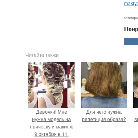
makiya
Категори
Понр
Читайте также
Девочки! Мне
Для чего нужна
нужна модель на
репетиция образа?
в
прическу и макияж
9 октября в 11.