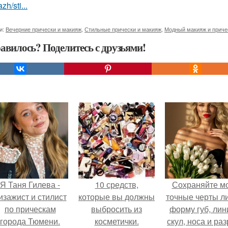
zh/sti...
и:
Вечерние прически и макияж
,
Стильные прически и макияж
,
Модный макияж и приче
авилось? Поделитесь с друзьями!
Я Таня Гилева -
10 средств,
Сохраняйте м
изажист и стилист
которые вы должны
точные черты ли
по прическам
выбросить из
форму губ, ли
города Тюмени.
косметички.
скул, носа и раз