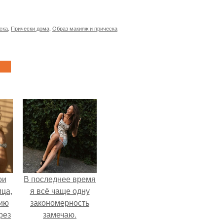
ска
,
Прически дома
,
Образ макияж и прическа
ои
В последнее время
ца,
я всё чаще одну
нию
закономерность
рез
замечаю.