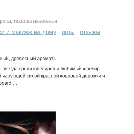
реты, техника нанесения
ки и макияж на дому
игры
отзывы
ный, древесный аромат).
 - звезда среди ювелиров и любимый ювелир
й чарующей силой красной ковровой дорожки и
opard ….