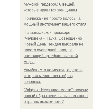
Мужской гардероб: 6 вещей,
которые нравятся женщинам
Прическа - не просто волосы, а
мощный инструмент вашего стиля!
На шанхайской премьере
"Человека - Паука: Совершенно
Новый День" зендея выбрала не
просто очередной наряд, а
настоящий артефакт высокой
моды.
Улыбка - это не мелочь, а деталь,
которая меняет весь образ
человека.
"Эффект Неузнаваемости": почему
новый образ певицы вызвал споры
о гранях возможного?