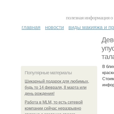
полезная информация о 
главная
новости
виды макияжа и пр
Дев
упу
тал
В бли
краск
Популярные материалы
Стоимо
Шикарный подарок для любимых,
инфор
будь то 14 февраля, 8 марта или
день рождения!
Работа в MLM, то есть сетевой
компании сейчас неразрывно