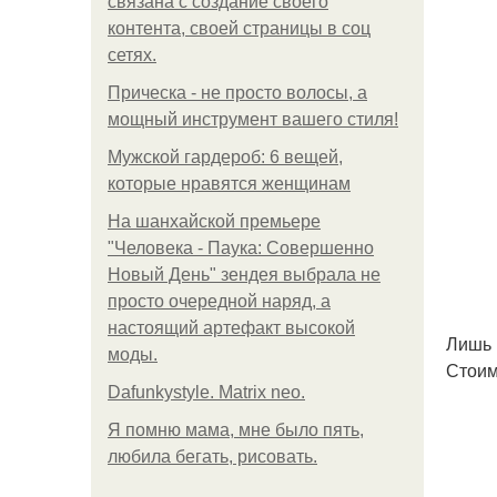
связана с создание своего
контента, своей страницы в соц
сетях.
Прическа - не просто волосы, а
мощный инструмент вашего стиля!
Мужской гардероб: 6 вещей,
которые нравятся женщинам
На шанхайской премьере
"Человека - Паука: Совершенно
Новый День" зендея выбрала не
просто очередной наряд, а
настоящий артефакт высокой
Лишь 
моды.
Стоимо
Dafunkystyle. Matrix neo.
Я помню мама, мне было пять,
любила бегать, рисовать.