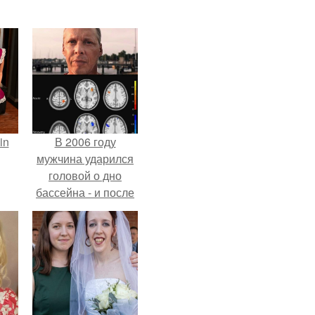
in
В 2006 году
мужчина ударился
головой о дно
бассейна - и после
этого его жизнь
изменилась самым
странным образом.