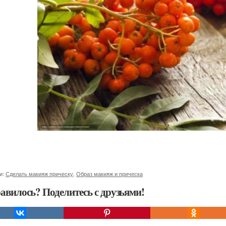
и:
Сделать макияж прическу
,
Образ макияж и прическа
авилось? Поделитесь с друзьями!