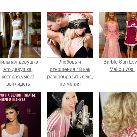
тильная девушка -
Любовь и
Barbie Sun Lov
это девушка,
отношения 18 как
Malibu 70s.
которая умеет
разнообразить секс,
выглядеть
не меняя
привлекательно и
темперамента?
легантно в любои
ситуации.