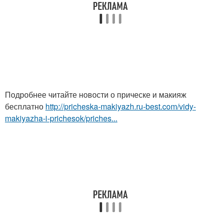
Подробнее читайте новости о прическе и макияж
бесплатно
http://pricheska-makiyazh.ru-best.com/vidy-
makiyazha-i-prichesok/priches...