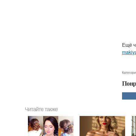
Ещё ч
makiya
Категори
Понр
Читайте также