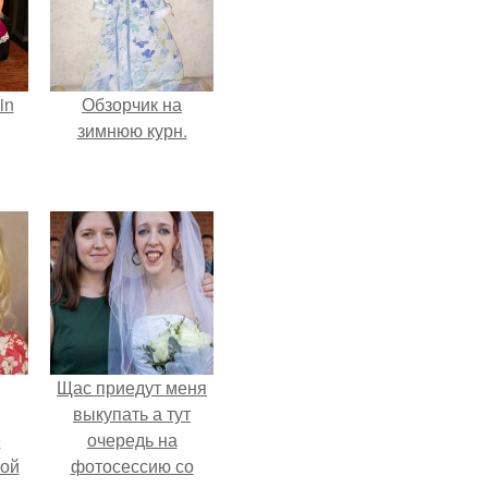
in
Обзорчик на
зимнюю курн.
Щас приедут меня
выкупать а тут
ё
очередь на
ой
фотосессию со