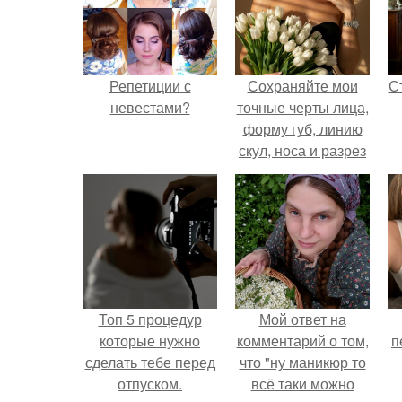
Репетиции с
Сохраняйте мои
С
невестами?
точные черты лица,
форму губ, линию
скул, носа и разрез
глаз.
э
Топ 5 процедур
Мой ответ на
которые нужно
комментарий о том,
п
сделать тебе перед
что "ну маникюр то
отпуском.
всё таки можно