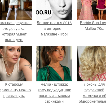
тильная девушка -
Летние платья 2016
Barbie Sun Lov
это девушка,
в интернет -
Malibu 70s.
которая умеет
магазине - Iroo!
выглядеть
привлекательно и
легантно в любои
ситуации.
К старому
Челка - шторка:
Локоны для
ерманенту можно
кому подходит, как
эффектной
привыкнуть.
носить и с какими
мамочки и е
стрижками
обворожительн