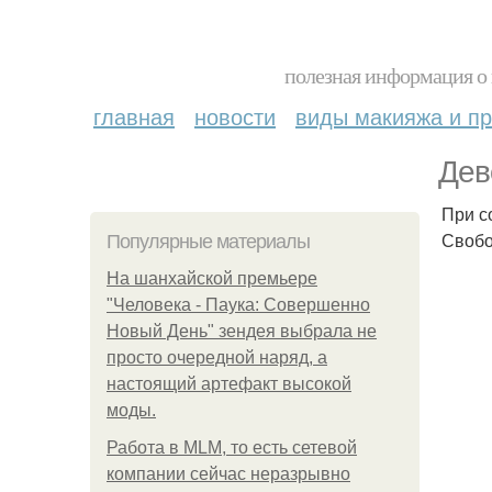
полезная информация о 
главная
новости
виды макияжа и пр
Дев
При с
Свобо
Популярные материалы
На шанхайской премьере
"Человека - Паука: Совершенно
Новый День" зендея выбрала не
просто очередной наряд, а
настоящий артефакт высокой
моды.
Работа в MLM, то есть сетевой
компании сейчас неразрывно