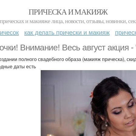
ПРИЧЕСКА И МАКИЯЖ
прическах и макияже лица, новости, отзывы, новинки, сек
ичесок
как делать прически и макияж
причес
очки! Внимание! Весь август акция - 
оздании полного свадебного образа (макияж прическа), ски
дные даты есть