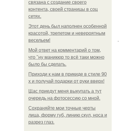
связана с создание своего
контента, своей страницы в соц
сетях.
Этот день был наполнен особенной
красотой, трепетом и невероятным
.
весельем!
Мой ответ на комментарий о том,
что "ну маникюр то всё таки можно
было бы сделать.
Приходи к нам в прикиде в стиле 90
х и получай подарки от руки вверх!
Щас приедут меня выкупать а тут
очередь на фотосессию со мной.
Сохраняйте мои точные черты
лица, форму губ, линию скул, носа и
разрез глаз.