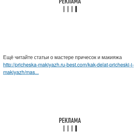
Ещё читайте статьи о мастере причесок и макияжа
http://pricheska-makiyazh.ru-best.com/kak-delat-pricheski-i-
makiyazh/mas...