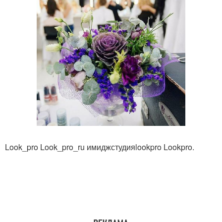
Look_pro Look_pro_ru имиджстудияlookpro Lookpro.