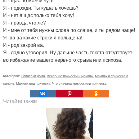
И - щас по молчи чуть.
Я - подожди. Ты кушать хочешь?
И - нет я щас только тебя хочу!
Я - правда что ле?
И - мне от тебя нужны слова по слаще, и ты рядом чаще!
Я -ва ва какие строки я польщена!
И - род закрой ва.
Я - ладно уговорил. Ну дальше часть текста отсутствует,
во избежание вашего нервного срыва или психоза.
Категории:
Прически дома
,
Вечерние прически и макияж
,
Макияж и прическа в
салоне
,
Макияж под прическу
,
Что сначала макияж или прическа
Читайте также