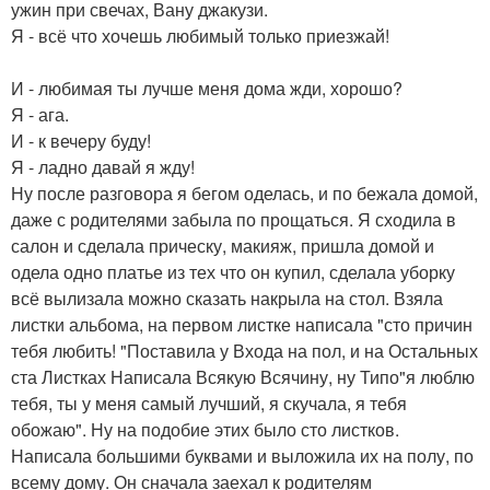
ужин при свечах, Вану джакузи.
Я - всё что хочешь любимый только приезжай!
И - любимая ты лучше меня дома жди, хорошо?
Я - ага.
И - к вечеру буду!
Я - ладно давай я жду!
Ну после разговора я бегом оделась, и по бежала домой,
даже с родителями забыла по прощаться. Я сходила в
салон и сделала прическу, макияж, пришла домой и
одела одно платье из тех что он купил, сделала уборку
всё вылизала можно сказать накрыла на стол. Взяла
листки альбома, на первом листке написала "сто причин
тебя любить! "Поставила у Входа на пол, и на Остальных
ста Листках Написала Всякую Всячину, ну Типо"я люблю
тебя, ты у меня самый лучший, я скучала, я тебя
обожаю". Ну на подобие этих было сто листков.
Написала большими буквами и выложила их на полу, по
всему дому. Он сначала заехал к родителям