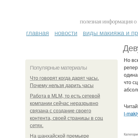
полезная информация о 
главная
новости
виды макияжа и пр
Дев
Но все
репер
Популярные материалы
одина
Что говорят когда дарят часы.
что с
Почему нельзя дарить часы
абсол
Работа в MLM, то есть сетевой
компании сейчас неразрывно
Читай
связана с создание своего
i-makiy
контента, своей страницы в соц
сетях.
Категори
На шанхайской премьере