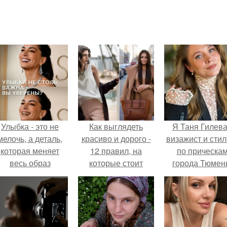
Улыбка - это не
Как выглядеть
Я Таня Гилева
мелочь, а деталь,
красиво и дорого -
визажист и стил
которая меняет
12 правил, на
по прическа
весь образ
которые стоит
города Тюмен
человека.
обратить внимание
в первую очередь.