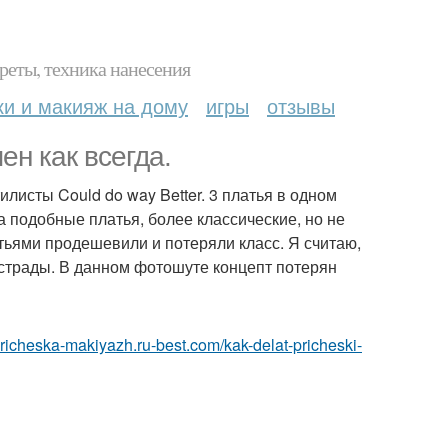
реты, техника нанесения
ки и макияж на дому
игры
отзывы
н как всегда.
тилисты Could do way Better. 3 платья в одном
а подобные платья, более классические, но не
атьями продешевили и потеряли класс. Я считаю,
страды. В данном фотошуте концепт потерян
/pricheska-makiyazh.ru-best.com/kak-delat-pricheski-