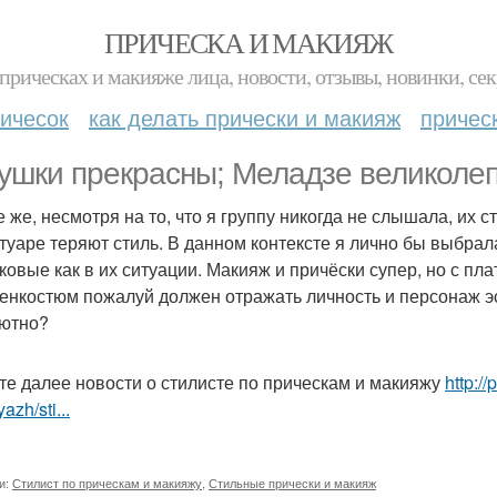
ПРИЧЕСКА И МАКИЯЖ
прическах и макияже лица, новости, отзывы, новинки, сек
ичесок
как делать прически и макияж
причес
ушки прекрасны; Меладзе великолепе
 же, несмотря на то, что я группу никогда не слышала, их с
туаре теряют стиль. В данном контексте я лично бы выбрал
ковые как в их ситуации. Макияж и причёски супер, но с пл
ценкостюм пожалуй должен отражать личность и персонаж э
ютно?
те далее новости о стилисте по прическам и макияжу
http:/
azh/sti...
и:
Стилист по прическам и макияжу
,
Стильные прически и макияж