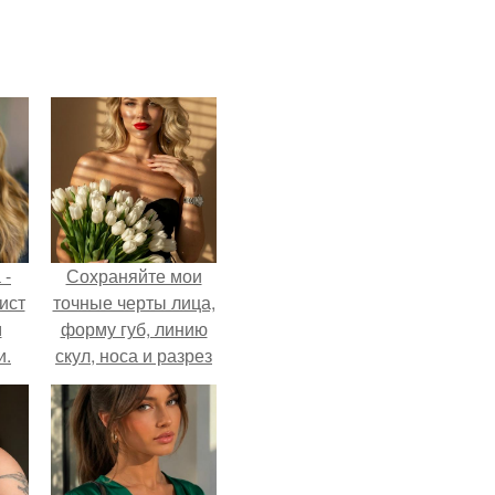
 -
Сохраняйте мои
ист
точные черты лица,
м
форму губ, линию
и.
скул, носа и разрез
глаз.