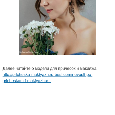
Далее читайте о модели для причесок и макияжа
http://pricheska-makiyazh.ru-best.com/novosti-po-
pricheskam-i-makiyazhu/...