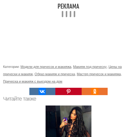
Категории:
Модели для причесок и макияжа
,
Макияж под прическу
,
Цены на
прически и макияж
,
Образ макияж и прическа
,
Мастер причесок и макияжа
,
Прическа и макияж с выездом на дом
Читайте также