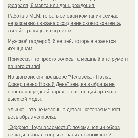
февраля, 8 марта или день рождения!
Работа в MLM, то есть сетевой компании сейчас
неразрывно связана с создание своего контента,
своей страницы в соц сетях.
Мужской гардероб: 6 вещей, которые нравятся
женщинам
Прическа - не просто волосы, а мощный инструмент
вашего стиля!
На шанхайской премьере "Человека - Паука:
Совершенно Новый День" зендея выбрала не
просто очередной наряд, а настоящий артефакт
высокой моды.
Улыбка - это не мелочь, а деталь, которая меняет
весь образ человека.
"Эффект Неузнаваемости": почему новый образ
певицы вызвал споры о гранях возможного?