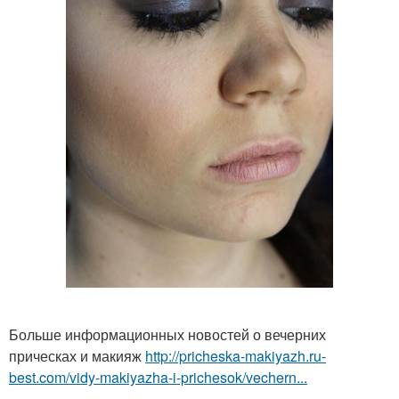
Больше информационных новостей о вечерних
прическах и макияж
http://pricheska-makiyazh.ru-
best.com/vidy-makiyazha-i-prichesok/vechern...