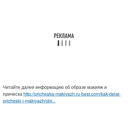
Читайте далее информацию об образе макияж и
прическа
http://pricheska-makiyazh.ru-best.com/kak-delat-
pricheski-i-makiyazh/obr...