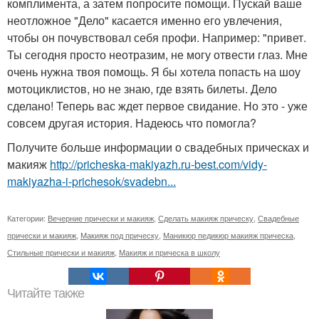
комплимента, а затем попросите помощи. Пускай ваше
неотложное "Дело" касается именно его увлечения,
чтобы он почувствовал себя профи. Например: "привет.
Ты сегодня просто неотразим, не могу отвести глаз. Мне
очень нужна твоя помощь. Я бы хотела попасть на шоу
мотоциклистов, но не знаю, где взять билеты. Дело
сделано! Теперь вас ждет первое свидание. Но это - уже
совсем другая история. Надеюсь что помогла?
Получите больше информации о свадебных прическах и
макияж
http://pricheska-makiyazh.ru-best.com/vidy-
makiyazha-i-prichesok/svadebn...
Категории:
Вечерние прически и макияж
,
Сделать макияж прическу
,
Свадебные
прически и макияж
,
Макияж под прическу
,
Маникюр педикюр макияж прическа
,
Стильные прически и макияж
,
Макияж и прическа в школу
Читайте также