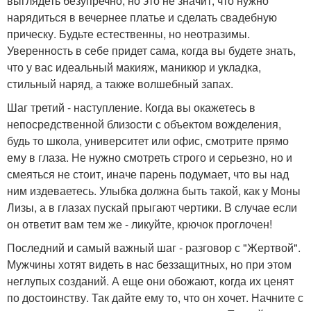
выглядеть безупречно, но это не значит, что нужно
нарядиться в вечернее платье и сделать свадебную
прическу. Будьте естественны, но неотразимы.
Уверенность в себе придет сама, когда вы будете знать,
что у вас идеальный макияж, маникюр и укладка,
стильный наряд, а также волшебный запах.
Шаг третий - наступление. Когда вы окажетесь в
непосредственной близости с объектом вожделения,
будь то школа, университет или офис, смотрите прямо
ему в глаза. Не нужно смотреть строго и серьезно, но и
смеяться не стоит, иначе парень подумает, что вы над
ним издеваетесь. Улыбка должна быть такой, как у Моны
Лизы, а в глазах пускай прыгают чертики. В случае если
он ответит вам тем же - ликуйте, крючок проглочен!
Последний и самый важный шаг - разговор с "Жертвой".
Мужчины хотят видеть в нас беззащитных, но при этом
неглупых созданий. А еще они обожают, когда их ценят
по достоинству. Так дайте ему то, что он хочет. Начните с