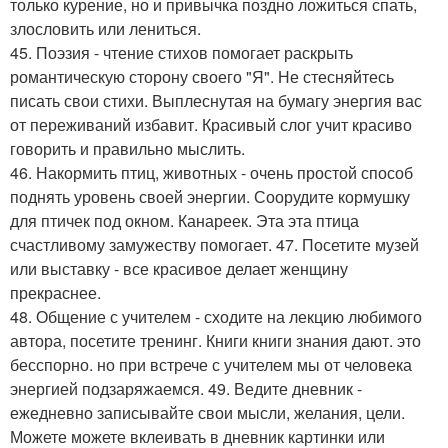
только курение, но и привычка поздно ложиться спать,
злословить или лениться.
45. Поэзия - чтение стихов помогает раскрыть
романтическую сторону своего "Я". Не стесняйтесь
писать свои стихи. Выплеснутая на бумагу энергия вас
от переживаний избавит. Красивый слог учит красиво
говорить и правильно мыслить.
46. Накормить птиц, животных - очень простой способ
поднять уровень своей энергии. Соорудите кормушку
для птичек под окном. Канареек. Эта эта птица
счастливому замужеству помогает. 47. Посетите музей
или выставку - все красивое делает женщину
прекраснее.
48. Общение с учителем - сходите на лекцию любимого
автора, посетите тренинг. Книги книги знания дают. это
бесспорно. но при встрече с учителем мы от человека
энергией подзаряжаемся. 49. Ведите дневник -
ежедневно записывайте свои мысли, желания, цели.
Можете можете вклеивать в дневник картинки или