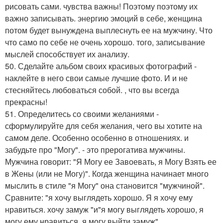
рисовать сами. чувства важны! Поэтому поэтому их
важно записывать. энергию эмоций в себе, женщина
потом будет вынуждена выплеснуть ее на мужчину. Что
что само по себе не очень хорошо. того, записывание
мыслей способствует их анализу.
50. Сделайте альбом своих красивых фотографий -
наклейте в него свои самые лучшие фото. И и не
стесняйтесь любоваться собой. , что вы всегда
прекрасны!
51. Определитесь со своими желаниями -
сформулируйте для себя желания, чего вы хотите на
самом деле. Особенно особенно в отношениях. и
забудьте про "Могу". - это прерогатива мужчины.
Мужчина говорит: "Я Могу ее Завоевать, я Могу Взять ее
в Жены (или не Могу)". Когда женщина начинает много
мыслить в стиле "я Могу" она становится "мужчиной".
Сравните: "я хочу выглядеть хорошо. Я я хочу ему
нравиться. хочу замуж "и"я могу выглядеть хорошо, я
могу ему нравиться, я могу выйти замуж".