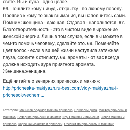
свете. Вы и луна - одно целое.
66. Пошлите кому-нибудь открытку - по любому поводу.
Проявив к кому-то знак внимания, вы наполнитесь сами.
Помним: женщина - дающая. Отдавая - наполняется. 67.
Благотворительность - это в чистом виде выражение
женской энергии. Лишь в том случае, если вы можете в
чем-то помочь человеку, сделайте это. 68. Поменяйте
цвет волос - если в вашей жизни наступила затяжная
пауза, сходите к стилисту. 69. ароматы - от вас всегда
должна исходить аура приятного аромата.
Женщина.женщина.
Ещё читайте о вечерних прическах и макияж
http://pricheska-makiyazh.ru-best.com/vidy-makiyazha-i-
prichesok/vechern...
Категории:
Маникюр педикюр макияж прическа
,
Прически дома
,
Мастер причесок и
макияжа
,
Вечерние прически и макияж
,
Игры макияж и прически
,
Образ макияж и
прическа
,
Картинки макияжа и прически
,
Стилист по прическам и макияжу