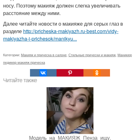
носу. Поэтому макияж должен слегка увеличивать
расстояние между ними.
Далее читайте новости о макияже для серых глаз в
разделе
http://pricheska-makiyazh.ru-best.com/vidy-
makiyazha-i-prichesok/manikyu...
Категории:
Макияж и прическа в салоне
,
Стильные прически и макияж
,
Маникюр
педикюр макияж прическа
Читайте также
Модель_на_МАКИЯЖ_Пенза_ищу.