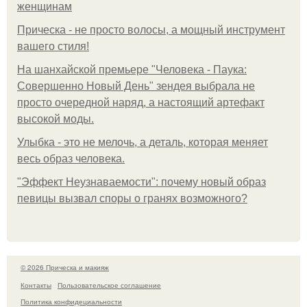
женщинам
Прическа - не просто волосы, а мощный инструмент
вашего стиля!
На шанхайской премьере "Человека - Паука:
Совершенно Новый День" зендея выбрала не
просто очередной наряд, а настоящий артефакт
высокой моды.
Улыбка - это не мелочь, а деталь, которая меняет
весь образ человека.
"Эффект Неузнаваемости": почему новый образ
певицы вызвал споры о гранях возможного?
© 2026 Прическа и макияж
Контакты
Пользовательское соглашение
Политика конфидециальности