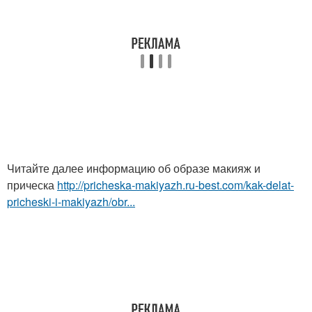
Читайте далее информацию об образе макияж и
прическа
http://pricheska-makiyazh.ru-best.com/kak-delat-
pricheski-i-makiyazh/obr...