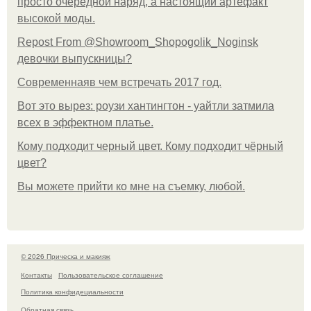
просто очередной наряд, а настоящий артефакт
высокой моды.
Repost From @Showroom_Shopogolik_Noginsk
девочки выпускницы?
Современнаяв чем встречать 2017 год.
Вот это вырез: роузи хантингтон - уайтли затмила
всех в эффектном платьe.
Кому подходит черный цвет. Кому подходит чёрный
цвет?
Вы можете прийти ко мне на съемку, любой.
© 2026 Прическа и макияж
Контакты
Пользовательское соглашение
Политика конфидециальности
Обратная связь