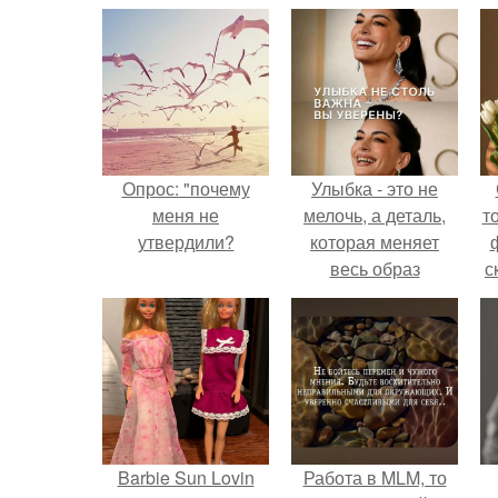
Опрос: "почему
Улыбка - это не
меня не
мелочь, а деталь,
т
утвердили?
которая меняет
весь образ
с
человека.
Barbie Sun Lovin
Работа в MLM, то