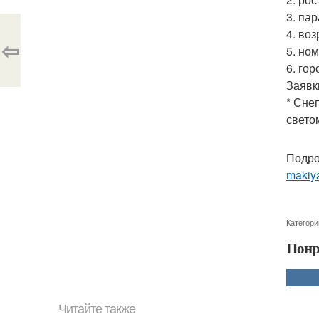
3. па
4. воз
⇦
5. ном
6. гор
Заявк
* Сне
свето
Подро
makiya
Категори
Понр
Читайте также