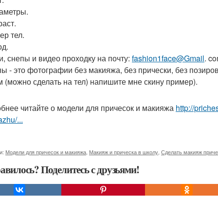
раметры.
раст.
ер тел.
од.
и, снепы и видео проходку на почту:
fashion1face@Gmail
. c
пы - это фотографии без макияжа, без прически, без позиро
м (можно сделать на тел) напишите мне скину пример).
бнее читайте о модели для причесок и макияжа
http://prich
zhu/...
и:
Модели для причесок и макияжа
,
Макияж и прическа в школу
,
Сделать макияж приче
авилось? Поделитесь с друзьями!