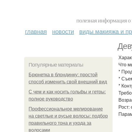
полезная информация о 
главная
новости
виды макияжа и пр
Дев
Харак
Что м
Популярные материалы
* Про
Брюнетка в блондинку: простой
* Съе
способ изменить свой внешний вид
* Кон
С чем и как носить гольфы и гетры:
Требо
полное руководство
Возрас
Рост: 
Профессиональное мелирование
Парам
на светлые и русые волосы: подбор
правильного тона и ухода за
волосами