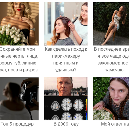
Сохраняйте мои
Как сделать поход к
В последнее вр
очные черты лица,
парикмахеру
я всё чаще од
форму губ, линию
приятным и
закономернос
кул, носа и разрез
удачным?
замечаю.
глаз.
Топ 5 процедур
В 2006 году
Мой ответ на