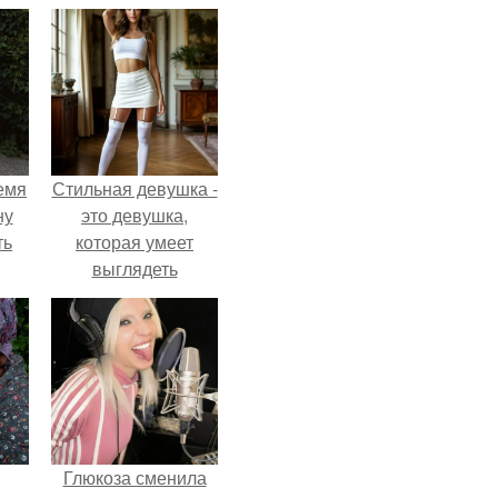
емя
Стильная девушка -
ну
это девушка,
ть
которая умеет
выглядеть
привлекательно и
элегантно в любои
ситуации.
Глюкоза сменила