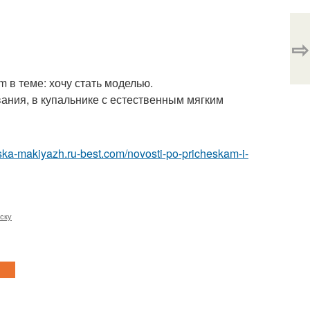
⇨
om в теме: хочу стать моделью.
вания, в купальнике с естественным мягким
eska-makiyazh.ru-best.com/novosti-po-pricheskam-i-
ску