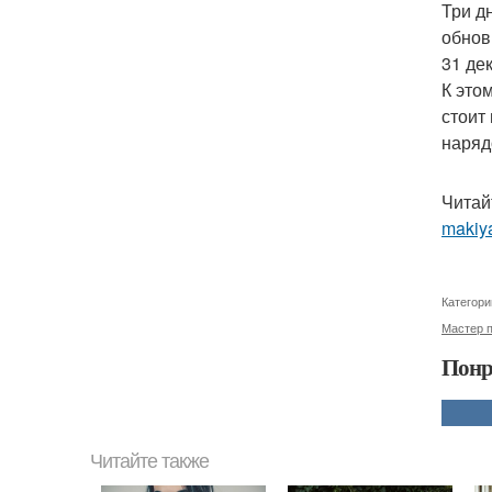
Три д
обнов
31 де
К это
стоит
наряд
Читай
makiya
Категори
Мастер 
Понр
Читайте также