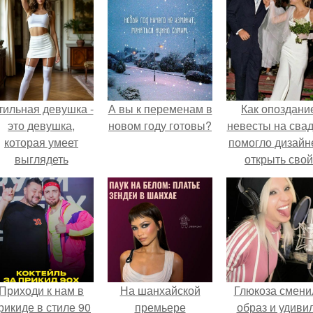
тильная девушка -
А вы к переменам в
Как опоздани
это девушка,
новом году готовы?
невесты на сва
которая умеет
помогло дизайн
выглядеть
открыть свой
привлекательно и
бренд.
легантно в любои
ситуации.
Приходи к нам в
На шанхайской
Глюкоза смени
рикиде в стиле 90
премьере
образ и удиви