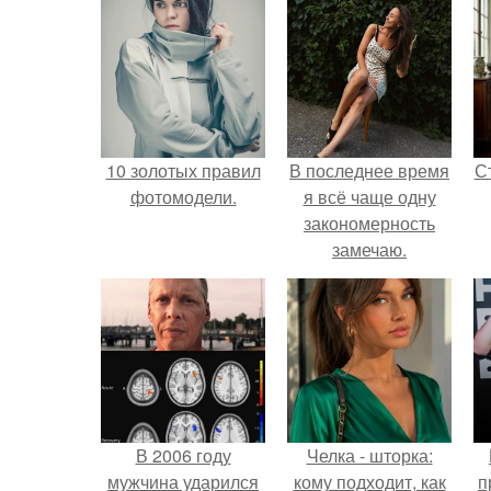
10 золотых правил
В последнее время
С
фотомодели.
я всё чаще одну
закономерность
замечаю.
э
В 2006 году
Челка - шторка:
мужчина ударился
кому подходит, как
п