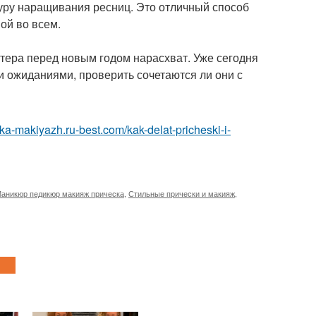
дуру наращивания ресниц. Это отличный способ
ой во всем.
стера перед новым годом нарасхват. Уже сегодня
и ожиданиями, проверить сочетаются ли они с
ska-makiyazh.ru-best.com/kak-delat-pricheski-i-
аникюр педикюр макияж прическа
,
Стильные прически и макияж
,