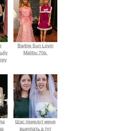
е
Barbie Sun Lovin
дьбу
Malibu 70s.
еру
ла
Щас приедут меня
ла
выкупать а тут