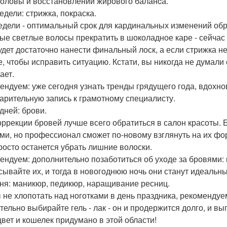
головы и восстановлении жирового баланcа.
едели: стрижка, покраска.
едели - оптимальный срок для кардинальных изменений обр
ые светлые волосы прекратить в шоколадное каре - сейчас 
удет достаточно нанести финальный лоск, а если стрижка н
е, чтобы исправить ситуацию. Кстати, вы никогда не думали
ает.
ендуем: уже сегодня узнать тренды грядущего года, вдохн
арительную запись к грамотному специалисту.
дней: брови.
оррекции бровей лучше всего обратиться в салон красоты. 
ми, но профессионал сможет по-новому взглянуть на их форм
росто останется убрать лишние волоски.
ендуем: дополнительно позаботиться об уходе за бровями: 
сывайте их, и тогда в новогоднюю ночь они станут идеал
дня: маникюр, педикюр, наращивание ресниц.
 не хлопотать над ноготками в день праздника, рекомендуем 
тельно выбирайте гель - лак - он и продержится долго, и вы
 цвет и кошелек придумано в этой области!