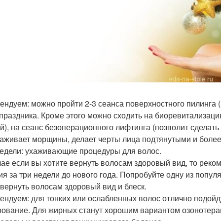
ендуем: можно пройти 2-3 сеанса поверхностного пилинга (
 праздника. Кроме этого можно сходить на биоревитализаци
й), на сеанс безоперационного лифтинга (позволит сделать 
лаживает морщины, делает черты лица подтянутыми и боле
недели: ухаживающие процедуры для волос.
чае если вы хотите вернуть волосам здоровый вид, то рек
ия за три недели до нового года. Попробуйте одну из попу
 вернуть волосам здоровый вид и блеск.
ендуем: для тонких или ослабленных волос отлично подой
рование. Для жирных станут хорошим вариантом озонотера