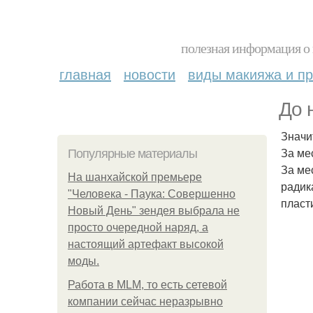
полезная информация о 
главная
новости
виды макияжа и пр
До 
Значи
За ме
Популярные материалы
За ме
На шанхайской премьере
радик
"Человека - Паука: Совершенно
пласт
Новый День" зендея выбрала не
просто очередной наряд, а
настоящий артефакт высокой
моды.
Работа в MLM, то есть сетевой
компании сейчас неразрывно