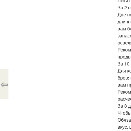
кожи 
За 2 н
Две н
длинн
вам б
запас
освеж
Реком
предв
За 10 
Для к
бровя
⇦
вам п
Реком
расче
За 3 
Чтобы
Обяза
вкус,