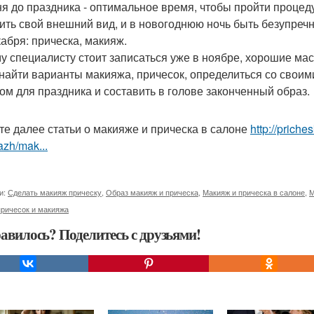
ня до праздника - оптимальное время, чтобы пройти проце
ить свой внешний вид, и в новогоднюю ночь быть безупречн
кабря: прическа, макияж.
му специалисту стоит записаться уже в ноябре, хорошие ма
 найти варианты макияжа, причесок, определиться со своим
ом для праздника и составить в голове законченный образ.
те далее статьи о макияже и прическа в салоне
http://priche
zh/mak...
и:
Сделать макияж прическу
,
Образ макияж и прическа
,
Макияж и прическа в салоне
,
М
причесок и макияжа
авилось? Поделитесь с друзьями!