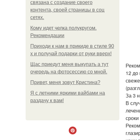
связана с создание своего
контента, своей страницы в соц
сетях.
Кому идет челка полукругом.
Рекомендации
Приходи к нам в прикиде в стиле 90
х и получай подарки от руки вверх!
Щас приедут меня выкупать а тут
Реком
очередь на фотосессию со мной.
12 до
свеже
Привет, меня зовут Кристина?
(разг
Я с летними яркими вайбами на
За 3 
раздачу к вам!
В слу
лечен
сроки
Реком
глази