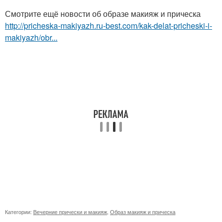
Смотрите ещё новости об образе макияж и прическа
http://pricheska-makiyazh.ru-best.com/kak-delat-pricheski-i-
makiyazh/obr...
Категории:
Вечерние прически и макияж
,
Образ макияж и прическа