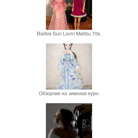
Barbie Sun Lovin Malibu 70s.
Обзорчик на зимнюю курн.